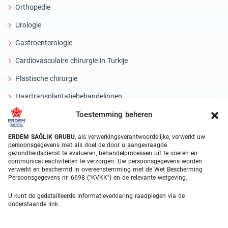
Orthopedie
Urologie
Gastroenterologie
Cardiovasculaire chirurgie in Turkije
Plastische chirurgie
Haartransplantatiebehandelingen
Toestemming beheren
Tandheelkundige behandelingen Turkije
Laseroog
ERDEM SAĞLIK GRUBU
, als verwerkingsverantwoordelijke, verwerkt uw
persoonsgegevens met als doel de door u aangevraagde
gezondheidsdienst te evalueren, behandelprocessen uit te voeren en
About Erdem
communicatieactiviteiten te verzorgen. Uw persoonsgegevens worden
verwerkt en beschermd in overeenstemming met de Wet Bescherming
Over ons
Persoonsgegevens nr. 6698 ("KVKK") en de relevante wetgeving.
Medische eenheden
U kunt de gedetailleerde informatieverklaring raadplegen via de
onderstaande link.
Medisch team