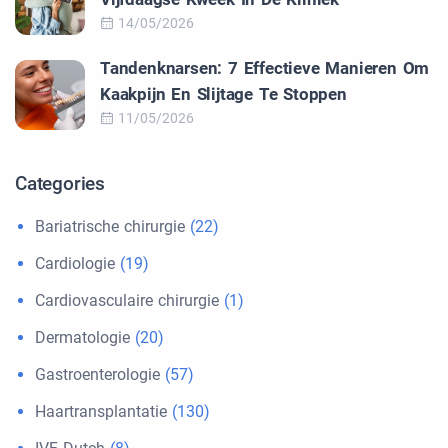
14/05/2026
Tandenknarsen: 7 Effectieve Manieren Om
Kaakpijn En Slijtage Te Stoppen
11/05/2026
Categories
Bariatrische chirurgie
(22)
Cardiologie
(19)
Cardiovasculaire chirurgie
(1)
Dermatologie
(20)
Gastroenterologie
(57)
Haartransplantatie
(130)