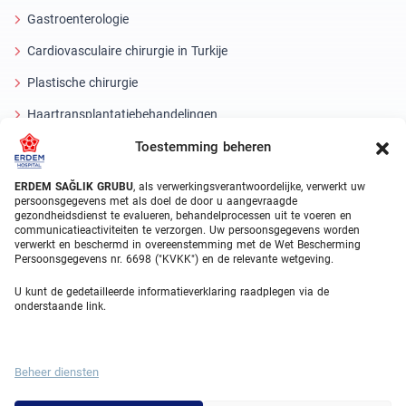
Gastroenterologie
Cardiovasculaire chirurgie in Turkije
Plastische chirurgie
Haartransplantatiebehandelingen
Toestemming beheren
Tandheelkundige behandelingen Turkije
Laseroog
ERDEM SAĞLIK GRUBU
, als verwerkingsverantwoordelijke, verwerkt uw
persoonsgegevens met als doel de door u aangevraagde
gezondheidsdienst te evalueren, behandelprocessen uit te voeren en
About Erdem
communicatieactiviteiten te verzorgen. Uw persoonsgegevens worden
verwerkt en beschermd in overeenstemming met de Wet Bescherming
Over ons
Persoonsgegevens nr. 6698 ("KVKK") en de relevante wetgeving.
Medische eenheden
U kunt de gedetailleerde informatieverklaring raadplegen via de
onderstaande link.
Medisch team
Blog
Beheer diensten
Videogalerij