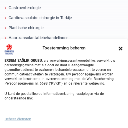
Gastroenterologie
Cardiovasculaire chirurgie in Turkije
Plastische chirurgie
Haartransplantatiebehandelingen
Toestemming beheren
Tandheelkundige behandelingen Turkije
Laseroog
ERDEM SAĞLIK GRUBU
, als verwerkingsverantwoordelijke, verwerkt uw
persoonsgegevens met als doel de door u aangevraagde
gezondheidsdienst te evalueren, behandelprocessen uit te voeren en
About Erdem
communicatieactiviteiten te verzorgen. Uw persoonsgegevens worden
verwerkt en beschermd in overeenstemming met de Wet Bescherming
Over ons
Persoonsgegevens nr. 6698 ("KVKK") en de relevante wetgeving.
Medische eenheden
U kunt de gedetailleerde informatieverklaring raadplegen via de
onderstaande link.
Medisch team
Blog
Beheer diensten
Videogalerij