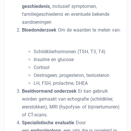
geschiedenis,
inclusief symptomen,
familiegeschiedenis en eventuele bekende
aandoeningen
Bloedonderzoek
Om de waarden te meten van:
Schildklierhormonen (TSH, T3, T4)
Insuline en glucose
Cortisol
Oestrogeen, progesteron, testosteron
LH, FSH, prolactine, DHEA
Beeldvormend onderzoek
Er kan gebruik
worden gemaakt van echografie (schildklier,
eierstokken), MRI (hypofyse- of bijniertumoren)
of CT-scans.
Specialistische evaluatie
Door
een
endocrinoloog,
een arts die is opgeleid in