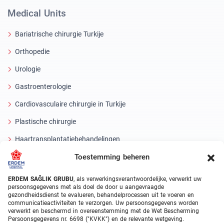
Medical Units
Bariatrische chirurgie Turkije
Orthopedie
Urologie
Gastroenterologie
Cardiovasculaire chirurgie in Turkije
Plastische chirurgie
Haartransplantatiebehandelingen
Toestemming beheren
Tandheelkundige behandelingen Turkije
Laseroog
ERDEM SAĞLIK GRUBU
, als verwerkingsverantwoordelijke, verwerkt uw
persoonsgegevens met als doel de door u aangevraagde
gezondheidsdienst te evalueren, behandelprocessen uit te voeren en
About Erdem
communicatieactiviteiten te verzorgen. Uw persoonsgegevens worden
verwerkt en beschermd in overeenstemming met de Wet Bescherming
Over ons
Persoonsgegevens nr. 6698 ("KVKK") en de relevante wetgeving.