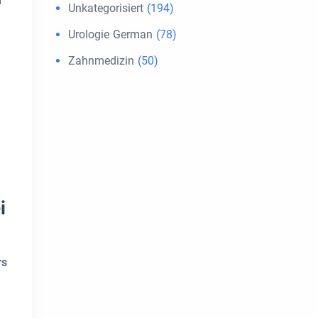
h
Unkategorisiert
(194)
Urologie German
(78)
Zahnmedizin
(50)
i
rs