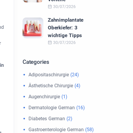
30/07/2026
Zahnimplantate
nd
Oberkiefer: 3
wichtige Tipps
30/07/2026
r
Categories
in
Adipositaschirurgie
(24)
Ästhetische Chirurgie
(4)
Augenchirurgie
(1)
Dermatologie German
(16)
Diabetes German
(2)
Gastroenterologie German
(58)