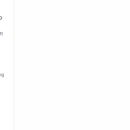
D
ft
ng