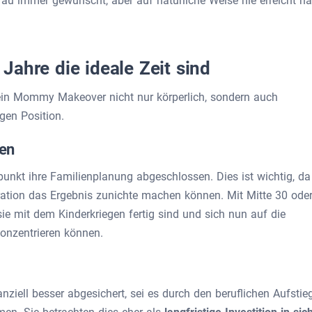
Frau immer gewünscht, aber auf natürliche Weise nie erreicht ha
Jahre die ideale Zeit sind
 ein Mommy Makeover nicht nur körperlich, sondern auch
igen Position.
en
unkt ihre Familienplanung abgeschlossen. Dies ist wichtig, da
ation das Ergebnis zunichte machen können. Mit Mitte 30 ode
sie mit dem Kinderkriegen fertig sind und sich nun auf die
konzentrieren können.
nziell besser abgesichert, sei es durch den beruflichen Aufstie