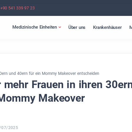
+90 541 339 97 23
Medizinische Einheiten
Über uns
Krankenhäuser
M
30ern und 40ern für ein Mommy Makeover entscheiden
mehr Frauen in ihren 30er
n Mommy Makeover
/07/2025