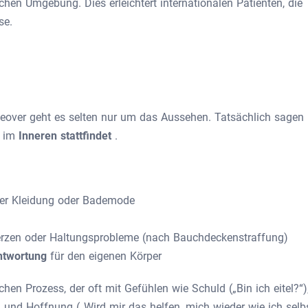
chen Umgebung. Dies erleichtert internationalen Patienten, die
se.
over geht es selten nur um das Aussehen. Tatsächlich sagen
g im
Inneren stattfindet
.
er Kleidung oder Bademode
rzen oder Haltungsprobleme (nach Bauchdeckenstraffung)
ntwortung
für den eigenen Körper
chen Prozess, der oft mit Gefühlen wie Schuld („Bin ich eitel?“)
 und Hoffnung („Wird mir das helfen, mich wieder wie ich selb