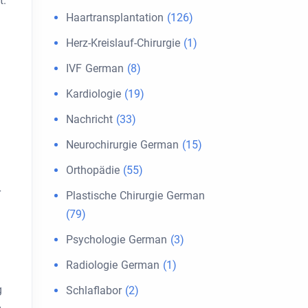
t.
Haartransplantation
(126)
Herz-Kreislauf-Chirurgie
(1)
IVF German
(8)
Kardiologie
(19)
Nachricht
(33)
Neurochirurgie German
(15)
Orthopädie
(55)
r
Plastische Chirurgie German
(79)
Psychologie German
(3)
Radiologie German
(1)
g
Schlaflabor
(2)