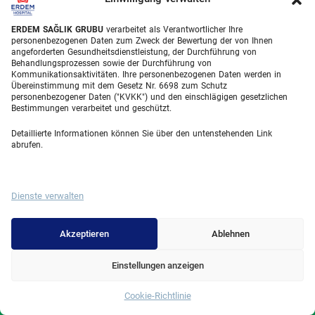
ERDEM SAĞLIK GRUBU
verarbeitet als Verantwortlicher Ihre
personenbezogenen Daten zum Zweck der Bewertung der von Ihnen
angeforderten Gesundheitsdienstleistung, der Durchführung von
Behandlungsprozessen sowie der Durchführung von
Kommunikationsaktivitäten. Ihre personenbezogenen Daten werden in
Übereinstimmung mit dem Gesetz Nr. 6698 zum Schutz
personenbezogener Daten ("KVKK") und den einschlägigen gesetzlichen
Bestimmungen verarbeitet und geschützt.
Detaillierte Informationen können Sie über den untenstehenden Link
Erdem Healthcare Group Established In 1988, And Is One Of The
abrufen.
Biggest Hospital Groups In Istanbul And Turkey. Situated In 3 Different
Locations In Istanbul, With Around 50 Departments And Over 1000 Well
Trained Medical Professionals, Is Growing Rapidly Day By Day.
Dienste verwalten
Facebook
Instagram
Linkedin
Youtube
Akzeptieren
Ablehnen
Einstellungen anzeigen
Popular Treatments
Cookie-Richtlinie
Whatsapp