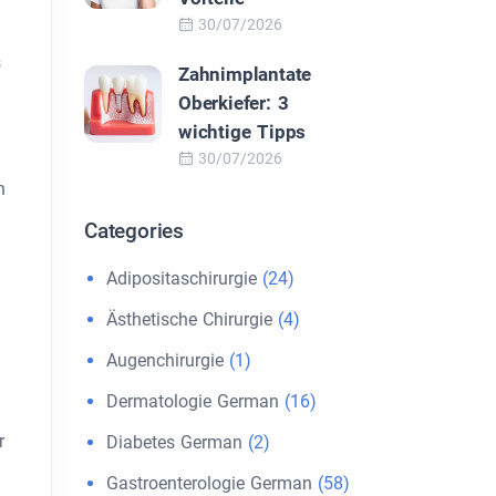
30/07/2026
s
Zahnimplantate
Oberkiefer: 3
wichtige Tipps
30/07/2026
n
Categories
Adipositaschirurgie
(24)
Ästhetische Chirurgie
(4)
Augenchirurgie
(1)
Dermatologie German
(16)
r
Diabetes German
(2)
Gastroenterologie German
(58)