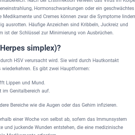
albereich. Nach der Erstinfektion verweilt das Virus im Körpe
nneneinstrahlung, Hormonschwankungen oder ein geschwächtes
ale Medikamente und Cremes können zwar die Symptome linder
dig ausrotten. Häufige Anzeichen sind Kribbeln, Juckreiz und
m ist der Schlüssel zur Minimierung von Ausbrüchen.
(Herpes simplex)?
e durch HSV verursacht wird. Sie wird durch Hautkontakt
 wiederkehren. Es gibt zwei Hauptformen:
ifft Lippen und Mund.
t im Genitalbereich auf.
dere Bereiche wie die Augen oder das Gehirn infizieren.
erhalb einer Woche von selbst ab, sofern das Immunsystem
te und juckende Wunden entstehen, die eine medizinische