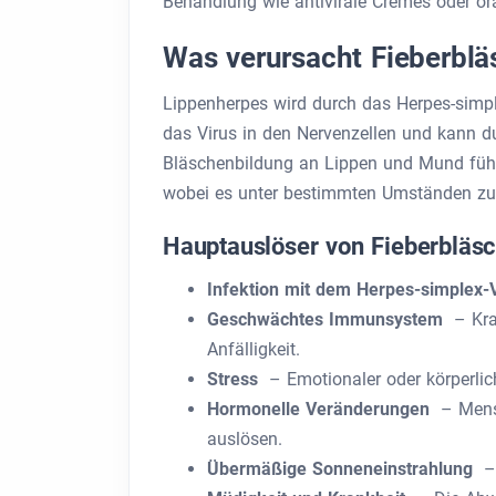
Behandlung wie antivirale Cremes oder or
Was verursacht Fieberbl
Lippenherpes wird durch das Herpes-simpl
das Virus in den Nervenzellen und kann du
Bläschenbildung an Lippen und Mund führt.
wobei es unter bestimmten Umständen z
Hauptauslöser von Fieberbläsc
Infektion mit dem Herpes-simplex-
Geschwächtes Immunsystem
– Kran
Anfälligkeit.
Stress
– Emotionaler oder körperlich
Hormonelle Veränderungen
– Menst
auslösen.
Übermäßige Sonneneinstrahlung
– 