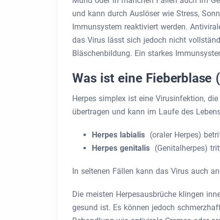
Mund oder in manchen Fällen auch im Genit
und kann durch Auslöser wie Stress, So
Immunsystem reaktiviert werden. Antivir
das Virus lässt sich jedoch nicht vollstän
Bläschenbildung. Ein starkes Immunsyste
Was ist eine Fieberblase 
Herpes simplex ist eine Virusinfektion, di
übertragen und kann im Laufe des Lebens
Herpes labialis
(oraler Herpes) betr
Herpes genitalis
(Genitalherpes) trit
In seltenen Fällen kann das Virus auch an
Die meisten Herpesausbrüche klingen inn
gesund ist. Es können jedoch schmerzhaf