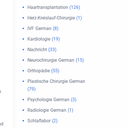
Haartransplantation
(126)
Herz-Kreislauf-Chirurgie
(1)
IVF German
(8)
Kardiologie
(19)
Nachricht
(33)
Neurochirurgie German
(15)
Orthopädie
(55)
Plastische Chirurgie German
(79)
s
Psychologie German
(3)
Radiologie German
(1)
Schlaflabor
(2)
nd