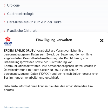
Urologie
Gastroenterologie
Herz-Kreislauf-Chirurgie in der Türkei
Plastische Chirurgie
Haartransplantationsbehandlungen
Einwilligung verwalten
Zahnbehandlungen Türkei
ERDEM SAĞLIK GRUBU
verarbeitet als Verantwortlicher Ihre
personenbezogenen Daten zum Zweck der Bewertung der von Ihnen
Laser Eye
angeforderten Gesundheitsdienstleistung, der Durchführung von
Behandlungsprozessen sowie der Durchführung von
Kommunikationsaktivitäten. Ihre personenbezogenen Daten werden in
About Erdem
Übereinstimmung mit dem Gesetz Nr. 6698 zum Schutz
personenbezogener Daten ("KVKK") und den einschlägigen gesetzlichen
Über uns
Bestimmungen verarbeitet und geschützt.
Medizinische Einheiten
Detaillierte Informationen können Sie über den untenstehenden Link
abrufen.
Medizinisches Team
Blog
Dienste verwalten