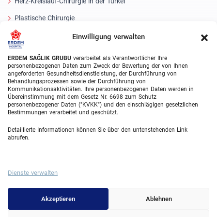
Herz-Kreislauf-Chirurgie in der Türkei
Plastische Chirurgie
Haartransplantationsbehandlungen
Einwilligung verwalten
Zahnbehandlungen Türkei
ERDEM SAĞLIK GRUBU
verarbeitet als Verantwortlicher Ihre
personenbezogenen Daten zum Zweck der Bewertung der von Ihnen
Laser Eye
angeforderten Gesundheitsdienstleistung, der Durchführung von
Behandlungsprozessen sowie der Durchführung von
Kommunikationsaktivitäten. Ihre personenbezogenen Daten werden in
About Erdem
Übereinstimmung mit dem Gesetz Nr. 6698 zum Schutz
personenbezogener Daten ("KVKK") und den einschlägigen gesetzlichen
Über uns
Bestimmungen verarbeitet und geschützt.
Medizinische Einheiten
Detaillierte Informationen können Sie über den untenstehenden Link
abrufen.
Medizinisches Team
Blog
Dienste verwalten
Videogalerie
Contact
Akzeptieren
Ablehnen