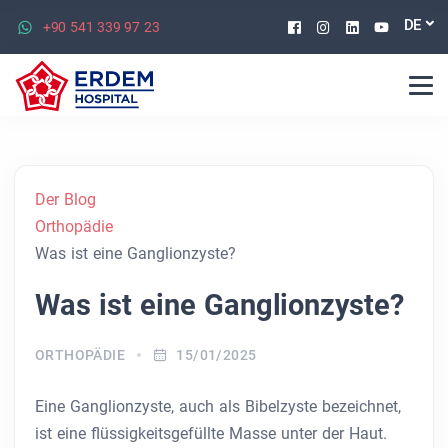
Facebook
Instagram
Linkedin
Youtu
DE
+90 541 339 97 23
Der Blog
Orthopädie
Was ist eine Ganglionzyste?
Was ist eine Ganglionzyste?
ORTHOPÄDIE
15/01/2025
Eine Ganglionzyste, auch als Bibelzyste bezeichnet,
ist eine flüssigkeitsgefüllte Masse unter der Haut.