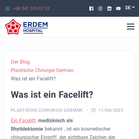
Facebook
Instagram
Linkedin
Youtu
DE
+90 541 339 97 23
Der Blog
Plastische Chirurgie German
Was ist ein Facelift?
Was ist ein Facelift?
PLASTISCHE CHIRURGIE GERMAN
11/06/2025
Ein Facelift,
medizinisch als
Rhytidektomie
bekannt
, ist ein kosmetischer
chirurgischer Eingriff, der sichtbare Zeichen der