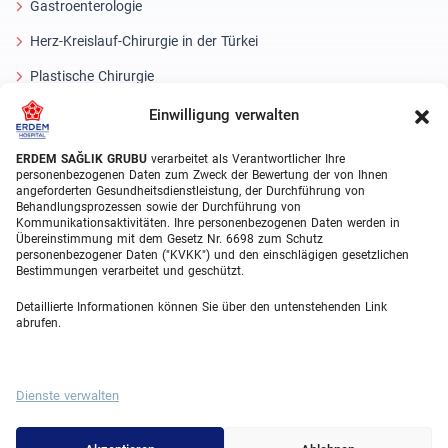
Gastroenterologie
Herz-Kreislauf-Chirurgie in der Türkei
Plastische Chirurgie
Haartransplantationsbehandlungen
Einwilligung verwalten
Zahnbehandlungen Türkei
ERDEM SAĞLIK GRUBU
verarbeitet als Verantwortlicher Ihre
personenbezogenen Daten zum Zweck der Bewertung der von Ihnen
Laser Eye
angeforderten Gesundheitsdienstleistung, der Durchführung von
Behandlungsprozessen sowie der Durchführung von
Kommunikationsaktivitäten. Ihre personenbezogenen Daten werden in
About Erdem
Übereinstimmung mit dem Gesetz Nr. 6698 zum Schutz
personenbezogener Daten ("KVKK") und den einschlägigen gesetzlichen
Über uns
Bestimmungen verarbeitet und geschützt.
Medizinische Einheiten
Detaillierte Informationen können Sie über den untenstehenden Link
abrufen.
Medizinisches Team
Blog
Dienste verwalten
Videogalerie
Contact