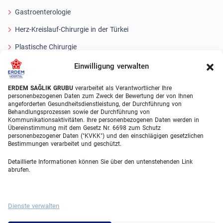
Gastroenterologie
Herz-Kreislauf-Chirurgie in der Türkei
Plastische Chirurgie
Haartransplantationsbehandlungen
Einwilligung verwalten
Zahnbehandlungen Türkei
ERDEM SAĞLIK GRUBU
verarbeitet als Verantwortlicher Ihre
personenbezogenen Daten zum Zweck der Bewertung der von Ihnen
Laser Eye
angeforderten Gesundheitsdienstleistung, der Durchführung von
Behandlungsprozessen sowie der Durchführung von
Kommunikationsaktivitäten. Ihre personenbezogenen Daten werden in
About Erdem
Übereinstimmung mit dem Gesetz Nr. 6698 zum Schutz
personenbezogener Daten ("KVKK") und den einschlägigen gesetzlichen
Über uns
Bestimmungen verarbeitet und geschützt.
Medizinische Einheiten
Detaillierte Informationen können Sie über den untenstehenden Link
abrufen.
Medizinisches Team
Blog
Dienste verwalten
Videogalerie