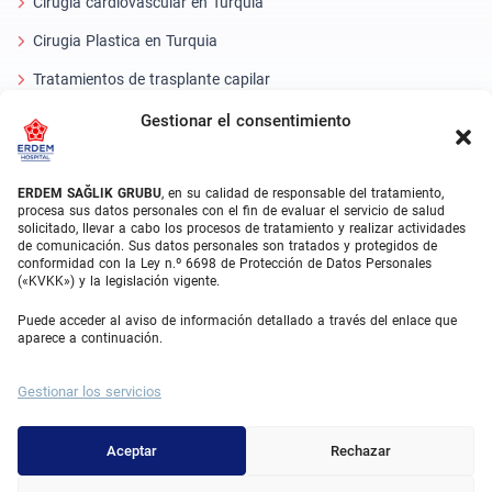
Cirugía cardiovascular en Turquía
Cirugia Plastica en Turquia
Tratamientos de trasplante capilar
Tratamientos Dentales Turquía
Gestionar el consentimiento
Láser Ocular
ERDEM SAĞLIK GRUBU
, en su calidad de responsable del tratamiento,
About Erdem
procesa sus datos personales con el fin de evaluar el servicio de salud
solicitado, llevar a cabo los procesos de tratamiento y realizar actividades
de comunicación. Sus datos personales son tratados y protegidos de
Quiénes somos
conformidad con la Ley n.º 6698 de Protección de Datos Personales
(«KVKK») y la legislación vigente.
Unidades Médicas
Puede acceder al aviso de información detallado a través del enlace que
Equipo médico
aparece a continuación.
Blog
Gestionar los servicios
Galería de vídeos
Contacto
Aceptar
Rechazar