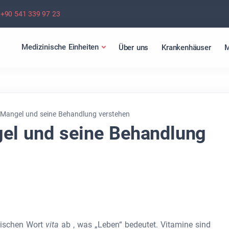
+90 541 339 97 23
Medizinische Einheiten
Über uns
Krankenhäuser
M
-Mangel und seine Behandlung verstehen
el und seine Behandlung
inischen Wort
vita
ab , was „Leben“ bedeutet. Vitamine sind