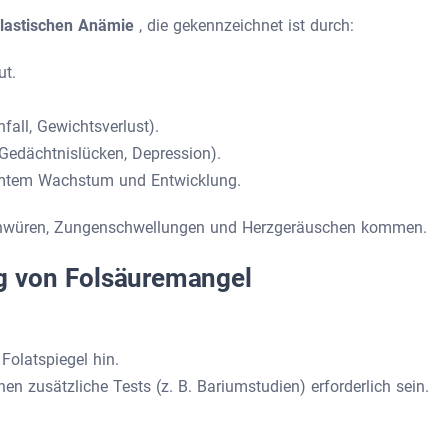
blastischen Anämie
, die gekennzeichnet ist durch:
ut.
all, Gewichtsverlust).
Gedächtnislücken, Depression).
amtem Wachstum und Entwicklung.
chwüren, Zungenschwellungen und Herzgeräuschen kommen.
g von Folsäuremangel
Folatspiegel hin.
n zusätzliche Tests (z. B. Bariumstudien) erforderlich sein.