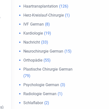
Haartransplantation
(126)
Herz-Kreislauf-Chirurgie
(1)
e
IVF German
(8)
Kardiologie
(19)
Nachricht
(33)
Neurochirurgie German
(15)
Orthopädie
(55)
Plastische Chirurgie German
(79)
Psychologie German
(3)
Radiologie German
(1)
Schlaflabor
(2)
bs)