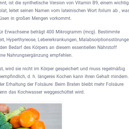
t, ist die synthetische Version von Vitamin B9, einem wichti
olat, leitet seinen Namen vom lateinischen Wort
folium
ab , wa
emüsen in großen Mengen vorkommt.
für Erwachsene beträgt 400 Mikrogramm (mcg). Bestimmte
eit, Hyperthyreose, Lebererkrankungen, Malabsorptionsstörung
en Bedarf des Körpers an diesem essentiellen Nährstoff
 eine Nahrungsergänzung empfehlen.
st, wird sie nicht im Körper gespeichert und muss regelmäßig
eempfindlich, d. h. längeres Kochen kann ihren Gehalt mindern.
er Erhaltung der Folsäure: Beim Braten bleibt mehr Folsäure
wenn das Kochwasser weggeschüttet wird.