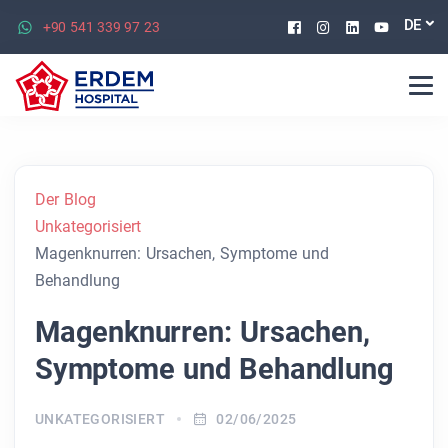
Facebook
Instagram
Linkedin
Youtu
DE
+90 541 339 97 23
Der Blog
Unkategorisiert
Magenknurren: Ursachen, Symptome und
Behandlung
Magenknurren: Ursachen,
Symptome und Behandlung
UNKATEGORISIERT
02/06/2025