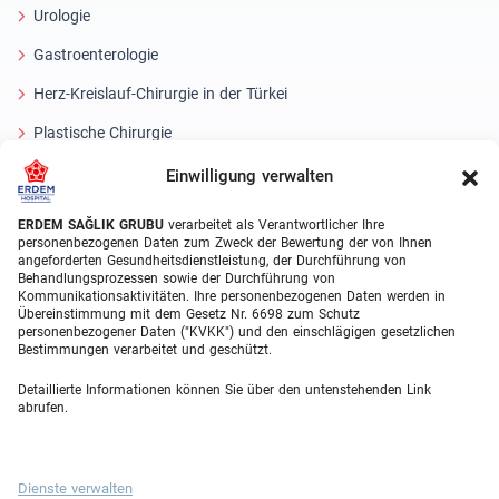
Urologie
Gastroenterologie
Herz-Kreislauf-Chirurgie in der Türkei
Plastische Chirurgie
Haartransplantationsbehandlungen
Einwilligung verwalten
Zahnbehandlungen Türkei
ERDEM SAĞLIK GRUBU
verarbeitet als Verantwortlicher Ihre
personenbezogenen Daten zum Zweck der Bewertung der von Ihnen
Laser Eye
angeforderten Gesundheitsdienstleistung, der Durchführung von
Behandlungsprozessen sowie der Durchführung von
Kommunikationsaktivitäten. Ihre personenbezogenen Daten werden in
About Erdem
Übereinstimmung mit dem Gesetz Nr. 6698 zum Schutz
personenbezogener Daten ("KVKK") und den einschlägigen gesetzlichen
Über uns
Bestimmungen verarbeitet und geschützt.
Medizinische Einheiten
Detaillierte Informationen können Sie über den untenstehenden Link
abrufen.
Medizinisches Team
Blog
Dienste verwalten