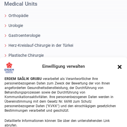
Medical Units
Orthopädie
Urologie
Gastroenterologie
Herz-Kreislauf-Chirurgie in der Türkei
Plastische Chirurgie
Haartransplantationsbehandlungen
Einwilligung verwalten
Zahnbehandlungen Türkei
ERDEM SAĞLIK GRUBU
verarbeitet als Verantwortlicher Ihre
personenbezogenen Daten zum Zweck der Bewertung der von Ihnen
Laser Eye
angeforderten Gesundheitsdienstleistung, der Durchführung von
Behandlungsprozessen sowie der Durchführung von
Kommunikationsaktivitäten. Ihre personenbezogenen Daten werden in
About Erdem
Übereinstimmung mit dem Gesetz Nr. 6698 zum Schutz
personenbezogener Daten ("KVKK") und den einschlägigen gesetzlichen
Über uns
Bestimmungen verarbeitet und geschützt.
Medizinische Einheiten
Detaillierte Informationen können Sie über den untenstehenden Link
abrufen.