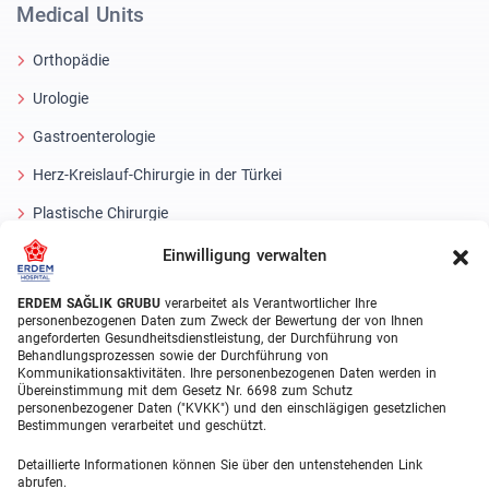
Medical Units
Orthopädie
Urologie
Gastroenterologie
Herz-Kreislauf-Chirurgie in der Türkei
Plastische Chirurgie
Haartransplantationsbehandlungen
Einwilligung verwalten
Zahnbehandlungen Türkei
ERDEM SAĞLIK GRUBU
verarbeitet als Verantwortlicher Ihre
personenbezogenen Daten zum Zweck der Bewertung der von Ihnen
Laser Eye
angeforderten Gesundheitsdienstleistung, der Durchführung von
Behandlungsprozessen sowie der Durchführung von
Kommunikationsaktivitäten. Ihre personenbezogenen Daten werden in
About Erdem
Übereinstimmung mit dem Gesetz Nr. 6698 zum Schutz
personenbezogener Daten ("KVKK") und den einschlägigen gesetzlichen
Über uns
Bestimmungen verarbeitet und geschützt.
Medizinische Einheiten
Detaillierte Informationen können Sie über den untenstehenden Link
abrufen.