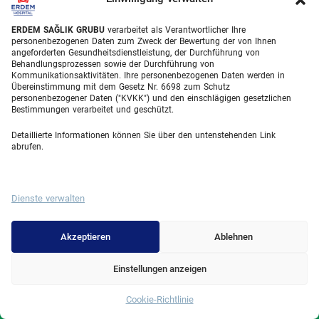
Wechselwirkungen zu vermeiden. Beispielsweise
ERDEM SAĞLIK GRUBU
verarbeitet als Verantwortlicher Ihre
sollte Kalzium nicht gleichzeitig mit Eisen
personenbezogenen Daten zum Zweck der Bewertung der von Ihnen
angeforderten Gesundheitsdienstleistung, der Durchführung von
eingenommen werden, da diese beiden Mineralstoffe
Behandlungsprozessen sowie der Durchführung von
um den gleichen Aufnahmeweg im Darm
Kommunikationsaktivitäten. Ihre personenbezogenen Daten werden in
Übereinstimmung mit dem Gesetz Nr. 6698 zum Schutz
konkurrieren. Ernährung nach Magenbypass
personenbezogener Daten ("KVKK") und den einschlägigen gesetzlichen
Bestimmungen verarbeitet und geschützt.
erfordert daher einen Zeitplan für die Supplemente,
der den Stoffwechsel optimal unterstützt und die
Detaillierte Informationen können Sie über den untenstehenden Link
abrufen.
Resorption maximiert. Viele Patienten empfinden
diese Routine nach einiger Zeit als festen
Bestandteil ihres Alltags, vergleichbar mit dem
Dienste verwalten
Zähneputzen oder anderen Hygienemaßnahmen.
Akzeptieren
Ablehnen
Ernährung nach Magenbypass bietet Sicherheit,
wenn die Supplementierung konsequent und ohne
Einstellungen anzeigen
Unterbrechungen durchgeführt wird. Das Ignorieren
Cookie-Richtlinie
dieser Regeln kann Jahre später zu
Whatsapp