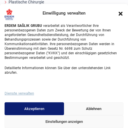
Plastische Chirurgie
Haartransplantationsbehandlungen
Einwilligung verwalten
Zahnbehandlungen Türkei
ERDEM SAĞLIK GRUBU
verarbeitet als Verantwortlicher Ihre
personenbezogenen Daten zum Zweck der Bewertung der von Ihnen
Laser Eye
angeforderten Gesundheitsdienstleistung, der Durchführung von
Behandlungsprozessen sowie der Durchführung von
Kommunikationsaktivitäten. Ihre personenbezogenen Daten werden in
About Erdem
Übereinstimmung mit dem Gesetz Nr. 6698 zum Schutz
personenbezogener Daten ("KVKK") und den einschlägigen gesetzlichen
Über uns
Bestimmungen verarbeitet und geschützt.
Medizinische Einheiten
Detaillierte Informationen können Sie über den untenstehenden Link
abrufen.
Medizinisches Team
Blog
Dienste verwalten
Videogalerie
Contact
Akzeptieren
Ablehnen
Einstellungen anzeigen