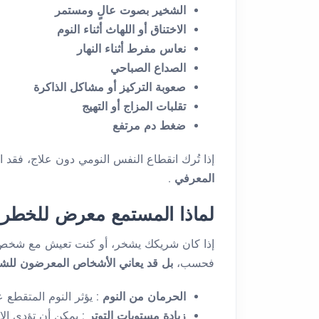
الشخير بصوت عالٍ ومستمر
الاختناق أو اللهاث أثناء النوم
نعاس مفرط أثناء النهار
الصداع الصباحي
صعوبة التركيز أو مشاكل الذاكرة
تقلبات المزاج أو التهيج
ضغط دم مرتفع
إذا تُرك انقطاع النفس النومي دون علاج، فقد 
المعرفي
.
لماذا المستمع معرض للخطر أ
إذا كان شريكك يشخر، أو كنت تعيش مع شخص تعر
فحسب،
بل قد يعاني الأشخاص المعرضون لل
الحرمان من النوم
: يؤثر النوم المتقطع 
زيادة مستويات التوتر
: يمكن أن تؤدي ال