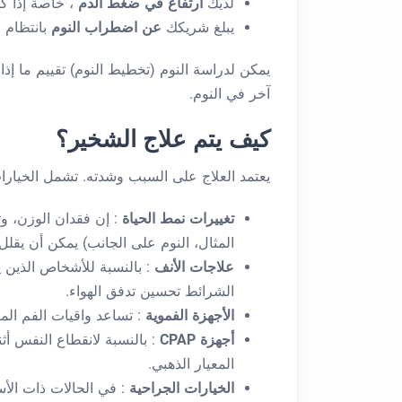
لديك
ارتفاع في ضغط الدم
، خاصة إذا كا
يبلغ شريكك
عن اضطراب النوم
بانتظام
يمكن لدراسة النوم (تخطيط النوم) تقييم ما إذا
آخر في النوم.
كيف يتم علاج الشخير؟
يعتمد العلاج على السبب وشدته. تشمل الخيارات
تغييرات نمط الحياة
: إن فقدان الوزن، و
المثال، النوم على الجانب) يمكن أن يقل
علاجات الأنف
: بالنسبة للأشخاص الذين 
الشرائط تحسين تدفق الهواء.
الأجهزة الفموية
: تساعد واقيات الفم الم
أجهزة CPAP
المعيار الذهبي.
الخيارات الجراحية
: في الحالات ذات الأس