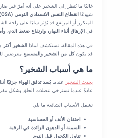
غالبًا ما يُنظر إلى الشخير على أنه أمرٌ غير 
شيوعًا
انقطاع النفس الانسدادي النومي (OSA)
المتكرر أو المرتفع قد يُؤثر سلبًا على راحة
في
الإرهاق أثناء النهار، وارتفاع ضغط الدم، 
في هذه المقالة، نستكشف لماذا
الشخير أكثر
قد يكون
كل من الشخير والمستمع
معرضين لل
ما هي أسباب الشخير؟
يحدث الشخير
عندما
يُسد تدفق الهواء جزئيًا
أثن
عادةً عندما تسترخي عضلات الحلق بشكل مفرط،
تشمل الأسباب الشائعة ما يلي:
احتقان الأنف أو الحساسية
السمنة أو الدهون الزائدة في الرقبة
تناول الكحول قبل النوم