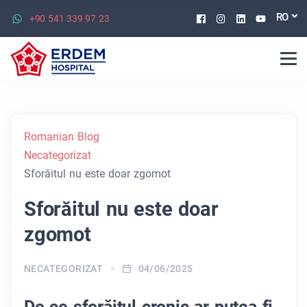
Facebook
Instagram
Linkedin
Youtu
RO
+90 541 339 97 23
Romanian Blog
Necategorizat
Sforăitul nu este doar zgomot
Sforăitul nu este doar
zgomot
NECATEGORIZAT
04/06/2025
De ce sforăitul cronic ar putea fi