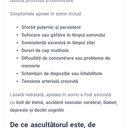
odihnă profundă și odihnitoare.
Simptomele apneei în somn includ:
Sforăit puternic și persistent
Sufocare sau gâfâire în timpul somnului
Somnolență excesivă în timpul zilei
Dureri de cap matinale
Dificultăți de concentrare sau probleme de
memorie
Schimbări de dispoziție sau iritabilitate
Tensiune arterială crescută
Lăsată netratată, apneea în somn a fost asociată
cu
boli de inimă, accident vascular cerebral, diabet,
depresie și declin cognitiv
.
De ce ascultătorul este, de