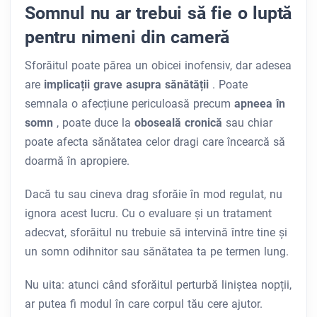
Somnul nu ar trebui să fie o luptă
pentru nimeni din cameră
Sforăitul poate părea un obicei inofensiv, dar adesea
are
implicații grave asupra sănătății
. Poate
semnala o afecțiune periculoasă precum
apneea în
somn
, poate duce la
oboseală cronică
sau chiar
poate afecta sănătatea celor dragi care încearcă să
doarmă în apropiere.
Dacă tu sau cineva drag sforăie în mod regulat, nu
ignora acest lucru. Cu o evaluare și un tratament
adecvat, sforăitul nu trebuie să intervină între tine și
un somn odihnitor sau sănătatea ta pe termen lung.
Nu uita: atunci când sforăitul perturbă liniștea nopții,
ar putea fi modul în care corpul tău cere ajutor.