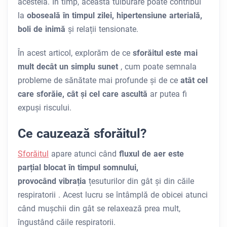
acesteia. În timp, această tulburare poate contribui
la
oboseală în timpul zilei, hipertensiune arterială,
boli de inimă
și relații tensionate.
În acest articol, explorăm de ce
sforăitul este mai
mult decât un simplu sunet
, cum poate semnala
probleme de sănătate mai profunde și de ce
atât cel
care sforăie, cât și cel care ascultă
ar putea fi
expuși riscului.
Ce cauzează sforăitul?
Sforăitul
apare atunci când
fluxul de aer este
parțial blocat în timpul somnului,
provocând
vibrația
țesuturilor din gât și din căile
respiratorii
. Acest lucru se întâmplă de obicei atunci
când mușchii din gât se relaxează prea mult,
îngustând căile respiratorii.