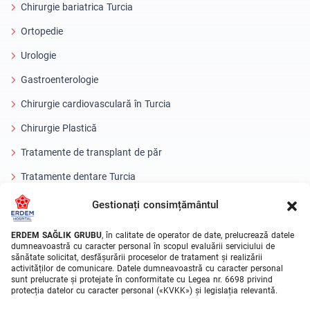
Chirurgie bariatrica Turcia
Ortopedie
Urologie
Gastroenterologie
Chirurgie cardiovasculară în Turcia
Chirurgie Plastică
Tratamente de transplant de păr
Tratamente dentare Turcia
Ochi cu laser
Gestionați consimțământul
About Erdem
ERDEM SAĞLIK GRUBU
, în calitate de operator de date, prelucrează datele
dumneavoastră cu caracter personal în scopul evaluării serviciului de
sănătate solicitat, desfășurării proceselor de tratament și realizării
Despre noi
activităților de comunicare. Datele dumneavoastră cu caracter personal
sunt prelucrate și protejate în conformitate cu Legea nr. 6698 privind
Unitati Medicale
protecția datelor cu caracter personal («KVKK») și legislația relevantă.