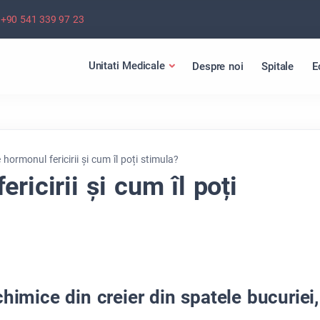
+90 541 339 97 23
Unitati Medicale
Despre noi
Spitale
E
 hormonul fericirii și cum îl poți stimula?
ricirii și cum îl poți
himice din creier din spatele bucuriei,