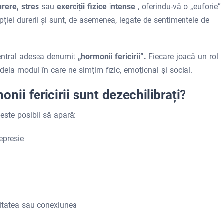
urere, stres
sau
exerciții fizice intense
, oferindu-vă o „euforie”
pției durerii și sunt, de asemenea, legate de sentimentele de
entral adesea denumit
„hormonii fericirii”.
Fiecare joacă un rol
dela modul în care ne simțim fizic, emoțional și social.
ii fericirii sunt dezechilibrați?
este posibil să apară:
epresie
itatea sau conexiunea