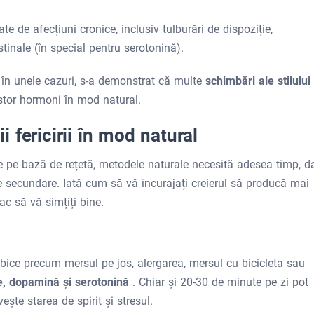
 de afecțiuni cronice, inclusiv tulburări de dispoziție,
inale (în special pentru serotonină).
 în unele cazuri, s-a demonstrat că multe
schimbări ale stilului
stor hormoni în mod natural.
 fericirii în mod natural
 pe bază de rețetă, metodele naturale necesită adesea timp, d
te secundare. Iată cum să vă încurajați creierul să producă mai
ac să vă simțiți bine.
erobice precum mersul pe jos, alergarea, mersul cu bicicleta sau
e, dopamină și serotonină
. Chiar și 20-30 de minute pe zi pot
ște starea de spirit și stresul.