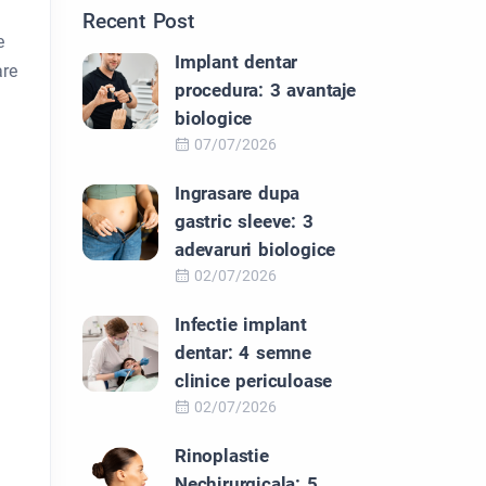
Recent Post
e
Implant dentar
are
procedura: 3 avantaje
biologice
07/07/2026
Ingrasare dupa
gastric sleeve: 3
adevaruri biologice
02/07/2026
Infectie implant
dentar: 4 semne
clinice periculoase
02/07/2026
Rinoplastie
Nechirurgicala: 5