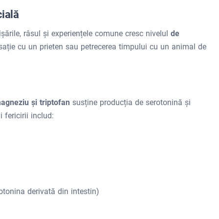
cială
țișările, râsul și experiențele comune cresc nivelul
de
rsație cu un prieten sau petrecerea timpului cu un animal de
agneziu și triptofan
susține producția de serotonină și
ericirii includ:
tonina derivată din intestin)