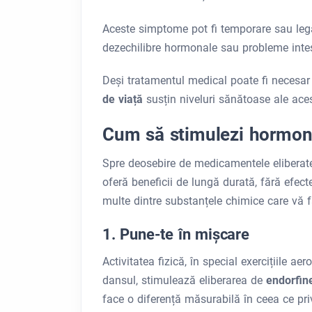
Aceste simptome pot fi temporare sau legate
dezechilibre hormonale sau probleme intest
Deși tratamentul medical poate fi necesar
de viață
susțin niveluri sănătoase ale ace
Cum să stimulezi hormonii
Spre deosebire de medicamentele eliberate
oferă beneficii de lungă durată, fără efec
multe dintre substanțele chimice care vă f
1. Pune-te în mișcare
Activitatea fizică, în special exercițiile a
dansul, stimulează eliberarea de
endorfin
face o diferență măsurabilă în ceea ce prive