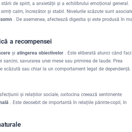
tării de spirit, a anxietății și a echilibrului emoțional general.
 simți calm, încrezător și stabil. Nivelurile scăzute sunt asociat
e somn
. De asemenea, afectează digestia și este produsă în m
ică a recompensei
ăcere
și
atingerea obiectivelor
. Este eliberată atunci când faci
nei sarcini, savurarea unei mese sau primirea de laude. Prea
ie scăzută sau chiar la un comportament legat de dependență.
afecțiunii și relațiilor sociale, oxitocina creează sentimente
onală
. Este deosebit de importantă în relațiile părinte-copil, în
naturale