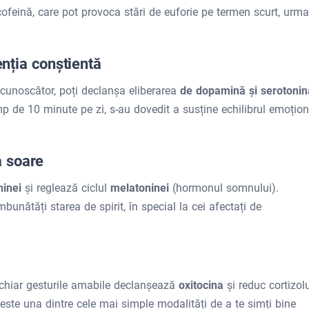
cofeină, care pot provoca stări de euforie pe termen scurt, urma
enția conștientă
recunoscător, poți declanșa eliberarea
de dopamină și serotoni
imp de 10 minute pe zi, s-au dovedit a susține echilibrul emoțion
a soare
ninei
și reglează ciclul
melatoninei
(hormonul somnului).
bunătăți starea de spirit, în special la cei afectați de
i chiar gesturile amabile declanșează
oxitocina
și reduc cortizolu
 este una dintre cele mai simple modalități de a te simți bine