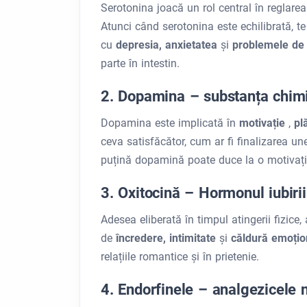
Serotonina joacă un rol central în reglarea s
Atunci când serotonina este echilibrată, te
cu
depresia, anxietatea
și
problemele d
parte în intestin.
2. Dopamina – substanța chim
Dopamina este implicată în
motivație
,
pl
ceva satisfăcător, cum ar fi finalizarea u
puțină dopamină poate duce la o motivaț
3. Oxitocină – Hormonul iubirii
Adesea eliberată în timpul atingerii fizice, 
de
încredere, intimitate
și
căldură emoți
relațiile romantice și în prietenie.
4. Endorfinele – analgezicele 