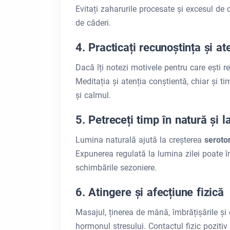
Evitați zaharurile procesate și excesul de 
de căderi.
4. Practicați recunoștința și at
Dacă îți notezi motivele pentru care ești 
Meditația și atenția conștientă, chiar și t
și calmul.
5. Petreceți timp în natură și l
Lumina naturală ajută la creșterea
seroto
Expunerea regulată la lumina zilei poate îm
schimbările sezoniere.
6. Atingere și afecțiune fizică
Masajul, ținerea de mână, îmbrățișările ș
hormonul stresului. Contactul fizic pozitiv