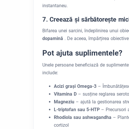
instantaneu.
7. Creează și sărbătorește mici
Bifarea unei sarcini, îndeplinirea unui obi
dopamină
. De aceea, împărțirea obiective
Pot ajuta suplimentele?
Unele persoane beneficiază de suplimente c
include:
Acizi grași Omega-3
– Îmbunătățesc 
Vitamina D
– susține reglarea seroto
Magneziu
– ajută la gestionarea str
L-triptofan sau 5-HTP
– Precursori 
Rhodiola sau ashwagandha
– Plant
cortizol