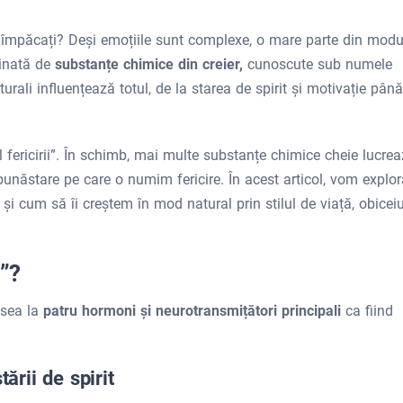
au împăcați? Deși emoțiile sunt complexe, o mare parte din modu
minată de
substanțe chimice din creier,
cunoscute sub numele
rali influențează totul, de la starea de spirit și motivație până
l fericirii”. În schimb, mai multe substanțe chimice cheie lucre
unăstare pe care o numim fericire. În acest articol, vom explor
i cum să îi creștem în mod natural prin stilul de viață, obiceiu
i”?
esea la
patru hormoni și neurotransmițători principali
ca fiind
ării de spirit