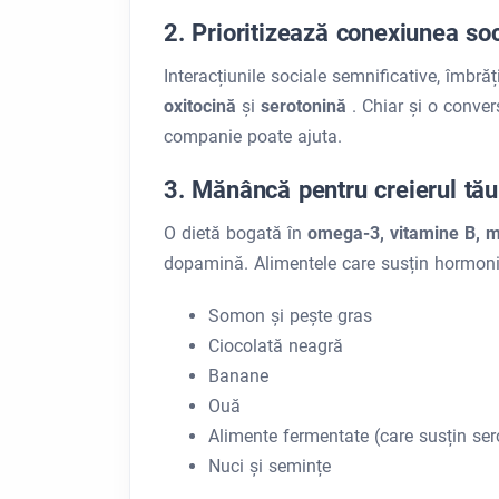
2. Prioritizează conexiunea so
Interacțiunile sociale semnificative, îmbră
oxitocină
și
serotonină
. Chiar și o conve
companie poate ajuta.
3. Mănâncă pentru creierul tău
O dietă bogată în
omega-3, vitamine B, m
dopamină. Alimentele care susțin hormonii f
Somon și pește gras
Ciocolată neagră
Banane
Ouă
Alimente fermentate (care susțin sero
Nuci și semințe