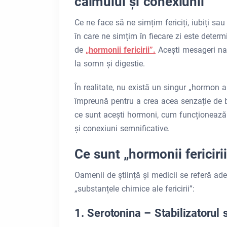
calmului și conexiunii
Ce ne face să ne simțim fericiți, iubiți s
în care ne simțim în fiecare zi este deter
de
„hormonii fericirii”.
Acești mesageri natu
la somn și digestie.
În realitate, nu există un singur „hormon a
împreună pentru a crea acea senzație de b
ce sunt acești hormoni, cum funcționează ș
și conexiuni semnificative.
Ce sunt „hormonii fericiri
Oamenii de știință și medicii se referă ad
„substanțele chimice ale fericirii”:
1. Serotonina – Stabilizatorul st