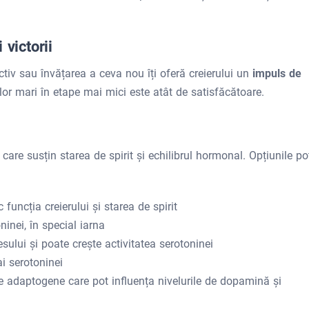
 victorii
ectiv sau învățarea a ceva nou îți oferă creierului un
impuls de
lor mari în etape mai mici este atât de satisfăcătoare.
are susțin starea de spirit și echilibrul hormonal. Opțiunile po
funcția creierului și starea de spirit
ninei, în special iarna
esului și poate crește activitatea serotoninei
ai serotoninei
e adaptogene care pot influența nivelurile de dopamină și