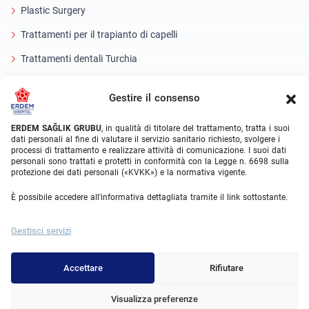
Plastic Surgery
Trattamenti per il trapianto di capelli
Trattamenti dentali Turchia
Occhio laser
Gestire il consenso
About Erdem
ERDEM SAĞLIK GRUBU
, in qualità di titolare del trattamento, tratta i suoi
dati personali al fine di valutare il servizio sanitario richiesto, svolgere i
Chi siamo
processi di trattamento e realizzare attività di comunicazione. I suoi dati
personali sono trattati e protetti in conformità con la Legge n. 6698 sulla
Unità mediche
protezione dei dati personali («KVKK») e la normativa vigente.
Squadra medica
È possibile accedere all'informativa dettagliata tramite il link sottostante.
Blog
Gestisci servizi
Galleria video
Contatto
Accettare
Rifiutare
Visualizza preferenze