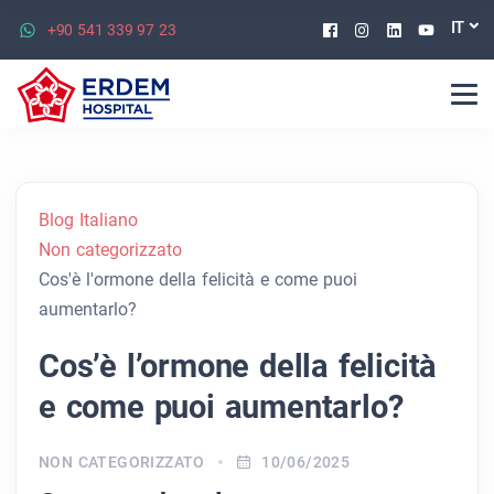
Facebook
Instagram
Linkedin
Youtu
IT
+90 541 339 97 23
Blog Italiano
Non categorizzato
Cos'è l'ormone della felicità e come puoi
aumentarlo?
Cos’è l’ormone della felicità
e come puoi aumentarlo?
NON CATEGORIZZATO
10/06/2025