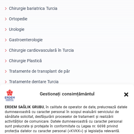
Chirurgie bariatrica Turcia
Ortopedie
Urologie
Gastroenterologie
Chirurgie cardiovasculară în Turcia
Chirurgie Plastică
Tratamente de transplant de păr
Tratamente dentare Turcia
Ochi cu laser
Gestionați consimțământul
About Erdem
ERDEM SAĞLIK GRUBU
, în calitate de operator de date, prelucrează datele
dumneavoastră cu caracter personal în scopul evaluării serviciului de
sănătate solicitat, desfășurării proceselor de tratament și realizării
Despre noi
activităților de comunicare. Datele dumneavoastră cu caracter personal
sunt prelucrate și protejate în conformitate cu Legea nr. 6698 privind
Unitati Medicale
protecția datelor cu caracter personal («KVKK») și legislația relevantă.