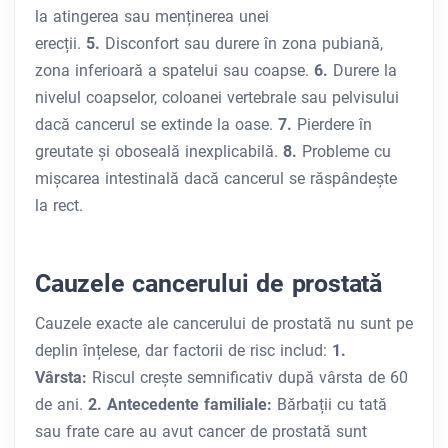
la atingerea sau menținerea unei
erecții.
5.
Disconfort sau durere în zona pubiană,
zona inferioară a spatelui sau coapse.
6.
Durere la
nivelul coapselor, coloanei vertebrale sau pelvisului
dacă cancerul se extinde la oase.
7.
Pierdere în
greutate și oboseală inexplicabilă.
8.
Probleme cu
mișcarea intestinală dacă cancerul se răspândește
la rect.
Cauzele cancerului de prostată
Cauzele exacte ale cancerului de prostată nu sunt pe
deplin înțelese, dar factorii de risc includ:
1.
Vârsta:
Riscul crește semnificativ după vârsta de 60
de ani.
2. Antecedente familiale:
Bărbații cu tată
sau frate care au avut cancer de prostată sunt