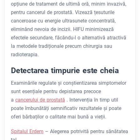
opțiune de tratament de ultimă oră, minim invazivă,
pentru cancerul de prostată. Vizează țesuturile
canceroase cu energie ultrasunete concentrată,
eliminând nevoia de incizii. HIFU minimizează
efectele secundare, făcându-l o alternativă atractivă
la metodele tradiționale precum chirurgia sau
radioterapia.
Detectarea timpurie este cheia
Examinările regulate și conștientizarea simptomelor
sunt esențiale pentru depistarea precoce
a
cancerului de prostată
. Intervenția în timp util
poate îmbunătăți semnificativ rezultatele și poate
oferi bărbaților o calitate mai bună a vieții.
Spitalul Erdem
– Alegerea potrivită pentru sănătatea
ta!