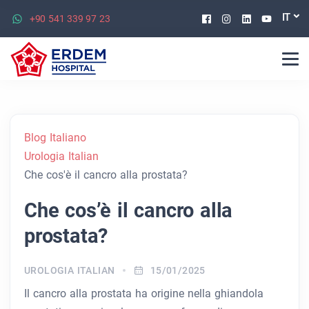
Facebook
Instagram
Linkedin
Youtu
IT
+90 541 339 97 23
Blog Italiano
Urologia Italian
Che cos'è il cancro alla prostata?
Che cos’è il cancro alla
prostata?
UROLOGIA ITALIAN
15/01/2025
Il cancro alla prostata ha origine nella ghiandola