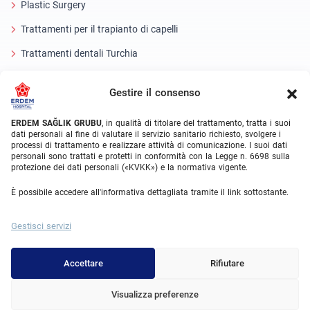
Plastic Surgery
Trattamenti per il trapianto di capelli
Trattamenti dentali Turchia
Occhio laser
Gestire il consenso
About Erdem
ERDEM SAĞLIK GRUBU
, in qualità di titolare del trattamento, tratta i suoi
dati personali al fine di valutare il servizio sanitario richiesto, svolgere i
Chi siamo
processi di trattamento e realizzare attività di comunicazione. I suoi dati
personali sono trattati e protetti in conformità con la Legge n. 6698 sulla
Unità mediche
protezione dei dati personali («KVKK») e la normativa vigente.
Squadra medica
È possibile accedere all'informativa dettagliata tramite il link sottostante.
Blog
Gestisci servizi
Galleria video
Contatto
Accettare
Rifiutare
Visualizza preferenze