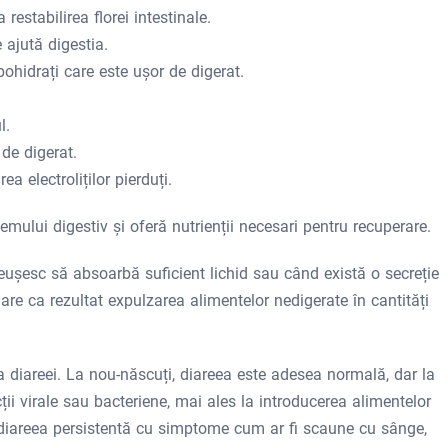
 restabilirea florei intestinale.
 ajută digestia.
ohidrați care este ușor de digerat.
l.
 de digerat.
rea electroliților pierduți.
mului digestiv și oferă nutrienții necesari pentru recuperare.
eușesc să absoarbă suficient lichid sau când există o secreție
 are ca rezultat expulzarea alimentelor nedigerate în cantități
ea diareei. La nou-născuți, diareea este adesea normală, dar la
ții virale sau bacteriene, mai ales la introducerea alimentelor
 diareea persistentă cu simptome cum ar fi scaune cu sânge,