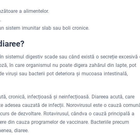
zătoare a alimentelor.
.
 un sistem imunitar slab sau boli cronice.
diaree?
în sistemul digestiv scade sau când există o secreție excesivă
toză, în care organismul nu poate digera zahărul din lapte, pot
de viruși sau bacterii pot deteriora și mucoasa intestinală,
ută, cronică, infecțioasă și neinfecțioasă. Diareea acută, care
e adesea cauzată de infecții. Norovirusul este o cauză comun
în curs de dezvoltare. Rotavirusul, cândva o cauză principală a
ădere din cauza programelor de vaccinare. Bacteriile precum
enea, diaree.