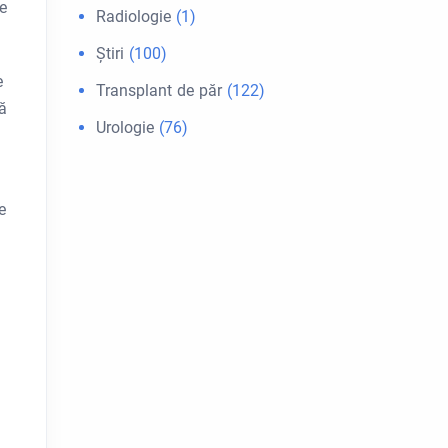
e
Radiologie
(1)
Ştiri
(100)
e
Transplant de păr
(122)
ă
Urologie
(76)
e