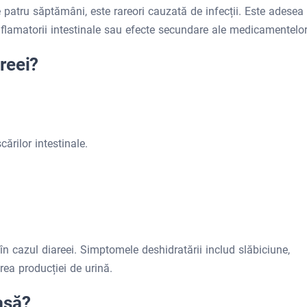
patru săptămâni, este rareori cauzată de infecții. Este adesea
inflamatorii intestinale sau efecte secundare ale medicamentelor
reei?
ărilor intestinale.
n cazul diareei. Simptomele deshidratării includ slăbiciune,
rea producției de urină.
asă?