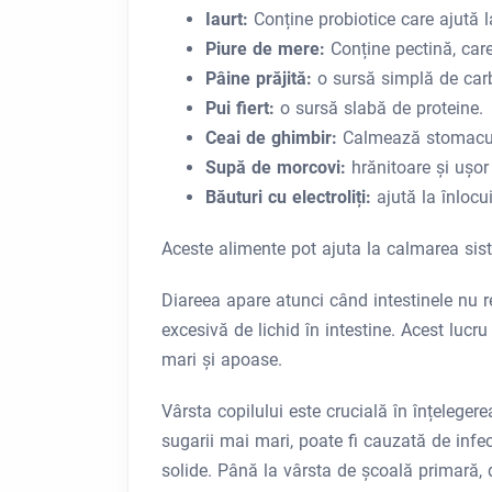
Iaurt:
Conține probiotice care ajută la
Piure de mere:
Conține pectină, care
Pâine prăjită:
o sursă simplă de carb
Pui fiert:
o sursă slabă de proteine.
Ceai de ghimbir:
Calmează stomacu
Supă de morcovi:
hrănitoare și ușor
Băuturi cu electroliți:
ajută la înlocui
Aceste alimente pot ajuta la calmarea siste
Diareea apare atunci când intestinele nu r
excesivă de lichid în intestine. Acest lucru
mari și apoase.
Vârsta copilului este crucială în înțeleger
sugarii mai mari, poate fi cauzată de infec
solide. Până la vârsta de școală primară,