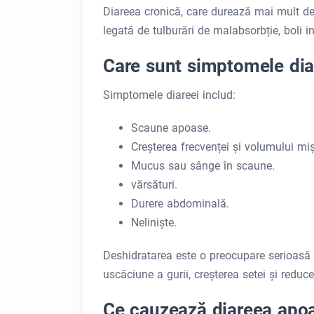
Diareea cronică, care durează mai mult de 
legată de tulburări de malabsorbție, boli 
Care sunt simptomele dia
Simptomele diareei includ:
Scaune apoase.
Creșterea frecvenței și volumului mișc
Mucus sau sânge în scaune.
vărsături.
Durere abdominală.
Nelinişte.
Deshidratarea este o preocupare serioasă î
uscăciune a gurii, creșterea setei și reduce
Ce cauzează diareea apo