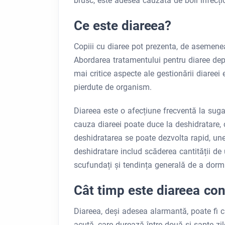
brusc, este adesea cauzată de boli infecți
Ce este diareea?
Copiii cu diaree pot prezenta, de asemene
Abordarea tratamentului pentru diaree dep
mai critice aspecte ale gestionării diareei 
pierdute de organism.
Diareea este o afecțiune frecventă la sugar
cauza diareei poate duce la deshidratare, 
deshidratarea se poate dezvolta rapid, une
deshidratare includ scăderea cantității de 
scufundați și tendința generală de a dormi
Cât timp este diareea con
Diareea, deși adesea alarmantă, poate fi cl
acută, care durează între două și șapte zil