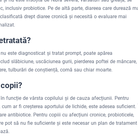
, inclusiv probiotice. Pe de altă parte, diareea care durează m
lasificată drept diaree cronică și necesită o evaluare mai
alizat.
etratată?
i nu este diagnosticat și tratat prompt, poate apărea
clud slăbiciune, uscăciunea gurii, pierderea poftei de mâncare,
vere, tulburări de conștiență, comă sau chiar moarte.
copii?
în funcție de vârsta copilului și de cauza afecțiunii. Pentru
cum ar fi creșterea aportului de lichide, este adesea suficient. 
are antibiotice. Pentru copiii cu afecțiuni cronice, probioticele,
nere pot să nu fie suficiente și este necesar un plan de tratament
bază.