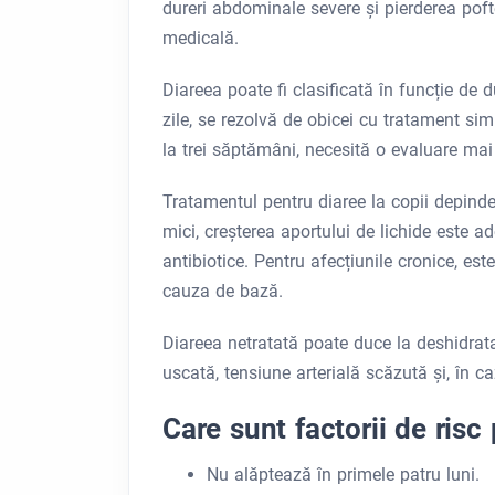
dureri abdominale severe și pierderea pofte
medicală.
Diareea poate fi clasificată în funcție de
zile, se rezolvă de obicei cu tratament s
la trei săptămâni, necesită o evaluare ma
Tratamentul pentru diaree la copii depinde
mici, creșterea aportului de lichide este ad
antibiotice. Pentru afecțiunile cronice, e
cauza de bază.
Diareea netratată poate duce la deshidra
uscată, tensiune arterială scăzută și, în 
Care sunt factorii de risc
Nu alăptează în primele patru luni.