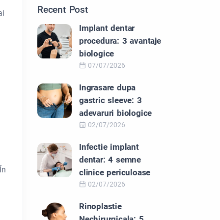
Recent Post
ai
Implant dentar
procedura: 3 avantaje
biologice
07/07/2026
Ingrasare dupa
gastric sleeve: 3
adevaruri biologice
02/07/2026
Infectie implant
dentar: 4 semne
În
clinice periculoase
02/07/2026
Rinoplastie
Nechirurgicala: 5