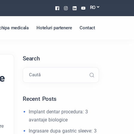
Facebook
Instagram
Linkedin
Youtube
RO
chipa medicala
Hoteluri partenere
Contact
Search
e
Caută
Recent Posts
Implant dentar procedura: 3
avantaje biologice
re
Ingrasare dupa gastric sleeve: 3