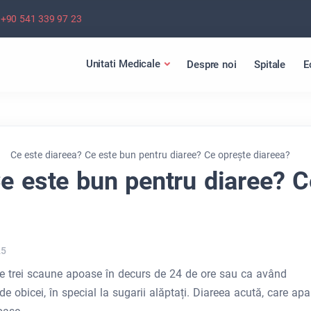
+90 541 339 97 23
Unitati Medicale
Despre noi
Spitale
E
Ce este diareea? Ce este bun pentru diaree? Ce oprește diareea?
e este bun pentru diaree? C
25
e trei scaune apoase în decurs de 24 de ore sau ca având
 obicei, în special la sugarii alăptați. Diareea acută, care apa