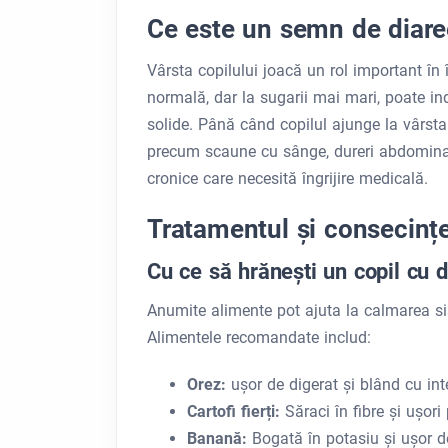
Ce este un semn de diaree
Vârsta copilului joacă un rol important în 
normală, dar la sugarii mai mari, poate ind
solide. Până când copilul ajunge la vârsta
precum scaune cu sânge, dureri abdominal
cronice care necesită îngrijire medicală.
Tratamentul și consecințel
Cu ce ​​să hrănești un copil cu 
Anumite alimente pot ajuta la calmarea sist
Alimentele recomandate includ:
Orez:
ușor de digerat și blând cu int
Cartofi fierți:
Săraci în fibre și ușor
Banană:
Bogată în potasiu și ușor d