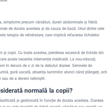
oase.
a, simptome precum vărsături, dureri abdominale și febră.
inde de durata acesteia și de cauza de bază. Unul dintre cele
este terapia de rehidratare, care implică refacerea lichidelor
i și copii. Cu toate acestea, pierderea excesivă de lichide din
care poate necesita intervenție medicală. La nou-născuți,
ori în decurs de o zi de la debutul diareei. Semnele de
urină, gură uscată, absența lacrimilor atunci când plângeți, och
 sau de a deveni neliniştit.
siderată normală la copii?
asificată și gestionată în funcție de durata acesteia. Diareea
e și nu este însoțită de febră severă, vărsături sau greață, se