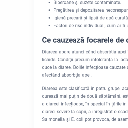
Biberoane și suzete contaminate.
Pregătirea și depozitarea necorespun
Igienă precară și lipsă de apă curată
Factori de risc individuali, cum ar fi
Ce cauzează focarele de 
Diareea apare atunci când absorbția apei 
lichide. Condiții precum intoleranța la lac
duce la diaree. Bolile infecțioase cauzate 
afectând absorbția apei.
Diareea este clasificată în patru grupe: ac
durează mai puțin de două săptămâni, est
a diareei infecțioase, în special în țările 
diareei severe la copii, a înregistrat o sc
Salmonella și E. coli pot provoca, de asem