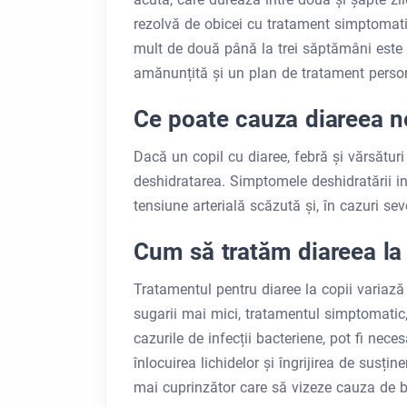
rezolvă de obicei cu tratament simptomatic
mult de două până la trei săptămâni este c
amănunțită și un plan de tratament person
Ce poate cauza diareea n
Dacă un copil cu diaree, febră și vărsătur
deshidratarea. Simptomele deshidratării in
tensiune arterială scăzută și, în cazuri se
Cum să tratăm diareea la 
Tratamentul pentru diaree la copii variază 
sugarii mai mici, tratamentul simptomatic, 
cazurile de infecții bacteriene, pot fi neces
înlocuirea lichidelor și îngrijirea de susți
mai cuprinzător care să vizeze cauza de 