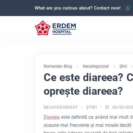
What are you curious about? Contact now!
Romanian Blog
Necategorizat
Ştiri
Ce este diareea? C
oprește diareea?
NECATEGORIZAT
ŞTIRI
26/03/20
Diareea
este definită ca având mai mult d
scaune mai frecvente și mai moale decât de