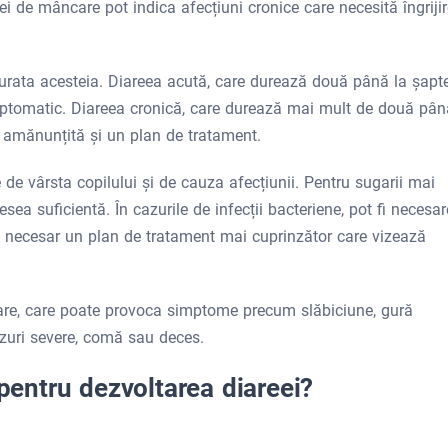
i de mâncare pot indica afecțiuni cronice care necesită îngrijir
 durata acesteia. Diareea acută, care durează două până la șapt
imptomatic. Diareea cronică, care durează mai mult de două pân
i amănunțită și un plan de tratament.
 de vârsta copilului și de cauza afecțiunii. Pentru sugarii mai
esea suficientă. În cazurile de infecții bacteriene, pot fi necesar
ste necesar un plan de tratament mai cuprinzător care vizează
tare, care poate provoca simptome precum slăbiciune, gură
cazuri severe, comă sau deces.
 pentru dezvoltarea diareei?