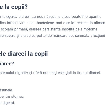
 la copii?
înțelegerea diareei. La nou-născuți, diareea poate fi o apariție
ica infecții virale sau bacteriene, mai ales la trecerea la alime
 școlară primară, diareea persistentă însoțită de simptome
e severe și pierderea poftei de mâncare pot semnala afecțiuni
e diareei la copii
diaree?
emului digestiv și oferă nutrienți esențiali în timpul diareei.
estinele.
i pentru stomac.
e digerat.