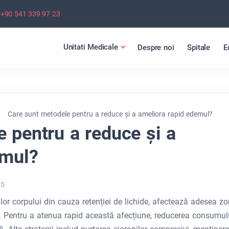
+90 541 339 97 23
Unitati Medicale
Despre noi
Spitale
E
Care sunt metodele pentru a reduce și a ameliora rapid edemul?
 pentru a reduce și a
emul?
25
ilor corpului din cauza retenției de lichide, afectează adesea z
le. Pentru a atenua rapid această afecțiune, reducerea consumul