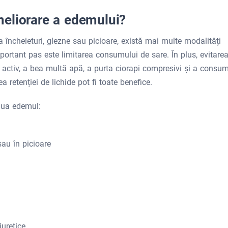
eliorare a edemului?
 încheieturi, glezne sau picioare, există mai multe modalități
portant pas este limitarea consumului de sare. În plus, evitare
e activ, a bea multă apă, a purta ciorapi compresivi și a consu
 retenției de lichide pot fi toate benefice.
nua edemul:
sau în picioare
uretice