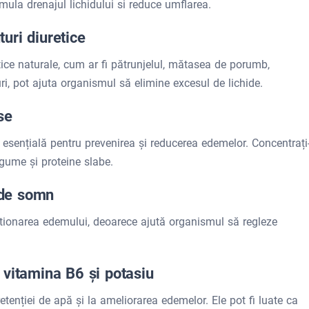
ula drenajul lichidului si reduce umflarea.
uri diuretice
etice naturale, cum ar fi pătrunjelul, mătasea de porumb,
i, pot ajuta organismul să elimine excesul de lichide.
se
e esențială pentru prevenirea și reducerea edemelor. Concentrați
gume și proteine ​​slabe.
e de somn
stionarea edemului, deoarece ajută organismul să regleze
 vitamina B6 și potasiu
tenției de apă și la ameliorarea edemelor. Ele pot fi luate ca