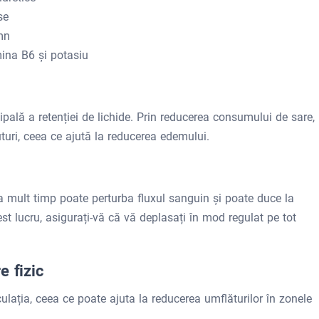
se
mn
ina B6 și potasiu
ipală a retenției de lichide. Prin reducerea consumului de sare,
turi, ceea ce ajută la reducerea edemului.
a mult timp poate perturba fluxul sanguin și poate duce la
st lucru, asigurați-vă că vă deplasați în mod regulat pe tot
e fizic
rculația, ceea ce poate ajuta la reducerea umflăturilor în zonele