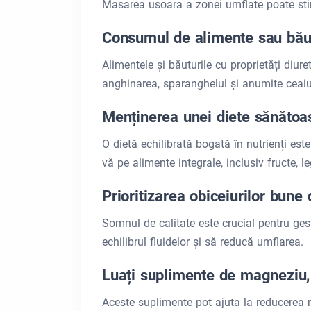
Masarea usoara a zonei umflate poate stim
Consumul de alimente sau băut
Alimentele și băuturile cu proprietăți diur
anghinarea, sparanghelul și anumite ceaiur
Menținerea unei diete sănătoa
O dietă echilibrată bogată în nutrienți est
vă pe alimente integrale, inclusiv fructe, le
Prioritizarea obiceiurilor bun
Somnul de calitate este crucial pentru ge
echilibrul fluidelor și să reducă umflarea.
Luați suplimente de magneziu,
Aceste suplimente pot ajuta la reducerea re