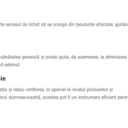
ite excesul de lichid să se scurgă din țesuturile afectate, ajutâ
 sănătatea generală și poate ajuta, de asemenea, la eliminarea
nd edemul.
ie
ia și reduc umflarea, în special la nivelul picioarelor și
cul dumneavoastră, acestea pot fi un instrument eficient pent