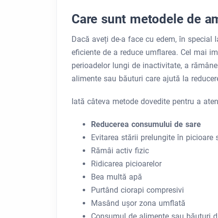
Care sunt metodele de am
Dacă aveți de-a face cu edem, în special la
eficiente de a reduce umflarea. Cel mai im
perioadelor lungi de inactivitate, a rămân
alimente sau băuturi care ajută la reducerea
Iată câteva metode dovedite pentru a ate
Reducerea consumului de sare
Evitarea stării prelungite în picioare 
Rămâi activ fizic
Ridicarea picioarelor
Bea multă apă
Purtând ciorapi compresivi
Masând ușor zona umflată
Consumul de alimente sau băuturi di