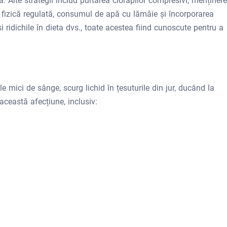
. Alte strategii includ purtarea ciorapilor compresivi, menținer
te fizică regulată, consumul de apă cu lămâie și încorporarea
 ridichile în dieta dvs., toate acestea fiind cunoscute pentru a
 mici de sânge, scurg lichid în țesuturile din jur, ducând la
 această afecțiune, inclusiv: