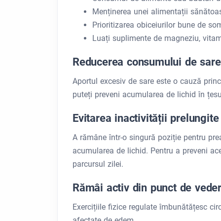
Menținerea unei alimentații sănătoa
Prioritizarea obiceiurilor bune de so
Luați suplimente de magneziu, vitam
Reducerea consumului de sare
Aportul excesiv de sare este o cauză princ
puteți preveni acumularea de lichid în țesu
Evitarea inactivității prelungite
A rămâne într-o singură poziție pentru pre
acumularea de lichid. Pentru a preveni ace
parcursul zilei.
Rămâi activ din punct de veder
Exercițiile fizice regulate îmbunătățesc ci
afectate de edem.