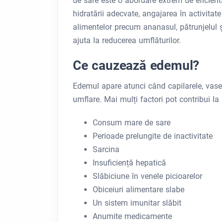
de sare este o abordare extrem de eficientă
hidratării adecvate, angajarea în activita
alimentelor precum ananasul, pătrunjelul și
ajuta la reducerea umflăturilor.
Ce cauzează edemul?
Edemul apare atunci când capilarele, vasele
umflare. Mai mulți factori pot contribui la
Consum mare de sare
Perioade prelungite de inactivitate
Sarcina
Insuficiență hepatică
Slăbiciune în venele picioarelor
Obiceiuri alimentare slabe
Un sistem imunitar slăbit
Anumite medicamente