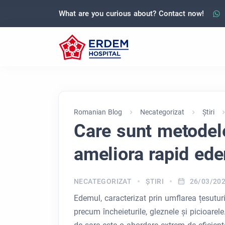
What are you curious about? Contact now!
Romanian Blog
Necategorizat
Ştiri
Care sunt metodele
ameliora rapid ed
NECATEGORIZAT
ŞTIRI
26/03/20
Edemul, caracterizat prin umflarea țesutur
precum încheieturile, gleznele și picioare