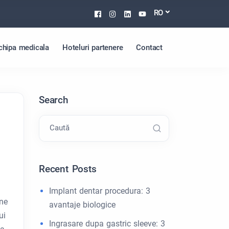
Facebook
Instagram
Linkedin
Youtube
RO
chipa medicala
Hoteluri partenere
Contact
Search
Caută
Recent Posts
Implant dentar procedura: 3
one
avantaje biologice
ui
Ingrasare dupa gastric sleeve: 3