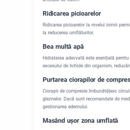
Ridicarea picioarelor
Ridicarea picioarelor la nivelul inimii perm
la reducerea umflăturilor.
Bea multă apă
Hidratarea adecvată este esențială pentru
excesului de lichide din organism, reducâ
Purtarea ciorapilor de compres
Ciorapii de compresie îmbunătățesc circulaț
gleznelor. Dacă sunt recomandate de medi
gestionarea edemului.
Masând ușor zona umflată