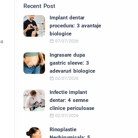
Recent Post
Implant dentar
procedura: 3 avantaje
a
biologice
ma
07/07/2026
Ingrasare dupa
gastric sleeve: 3
adevaruri biologice
02/07/2026
Infectie implant
dentar: 4 semne
clinice periculoase
02/07/2026
Rinoplastie
Nechirurgicala: 5