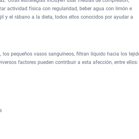
z. Otras estrategias incluyen usar medias de compresión,
ar actividad física con regularidad, beber agua con limón e
jil y el rábano a la dieta, todos ellos conocidos por ayudar a
 los pequeños vasos sanguíneos, filtran líquido hacia los tejid
versos factores pueden contribuir a esta afección, entre ellos:
s