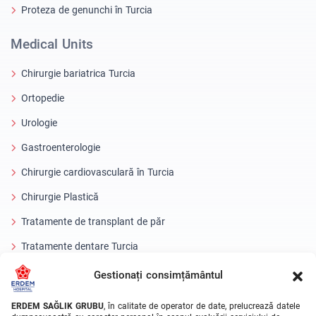
Proteza de genunchi în Turcia
Medical Units
Chirurgie bariatrica Turcia
Ortopedie
Urologie
Gastroenterologie
Chirurgie cardiovasculară în Turcia
Chirurgie Plastică
Tratamente de transplant de păr
Tratamente dentare Turcia
Ochi cu laser
Gestionați consimțământul
About Erdem
ERDEM SAĞLIK GRUBU
, în calitate de operator de date, prelucrează datele