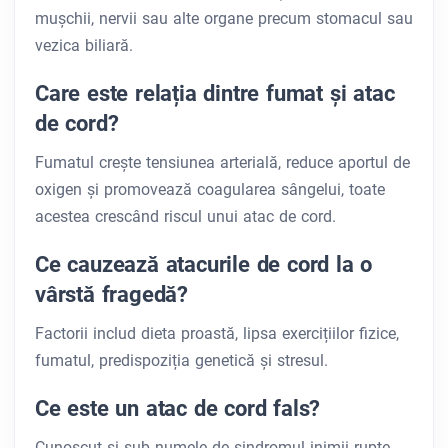
mușchii, nervii sau alte organe precum stomacul sau
vezica biliară.
Care este relația dintre fumat și atac
de cord?
Fumatul crește tensiunea arterială, reduce aportul de
oxigen și promovează coagularea sângelui, toate
acestea crescând riscul unui atac de cord.
Ce cauzează atacurile de cord la o
vârstă fragedă?
Factorii includ dieta proastă, lipsa exercițiilor fizice,
fumatul, predispoziția genetică și stresul.
Ce este un atac de cord fals?
Cunoscut și sub numele de sindromul inimii rupte,