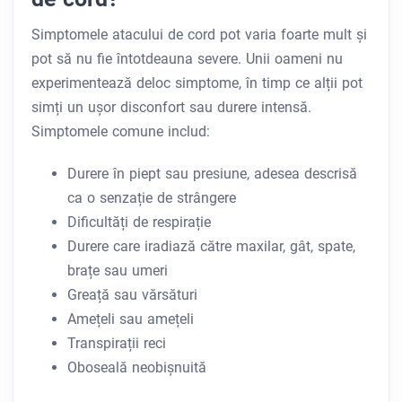
Simptomele atacului de cord pot varia foarte mult și
pot să nu fie întotdeauna severe. Unii oameni nu
experimentează deloc simptome, în timp ce alții pot
simți un ușor disconfort sau durere intensă.
Simptomele comune includ:
Durere în piept sau presiune, adesea descrisă
ca o senzație de strângere
Dificultăți de respirație
Durere care iradiază către maxilar, gât, spate,
brațe sau umeri
Greață sau vărsături
Amețeli sau amețeli
Transpirații reci
Oboseală neobișnuită