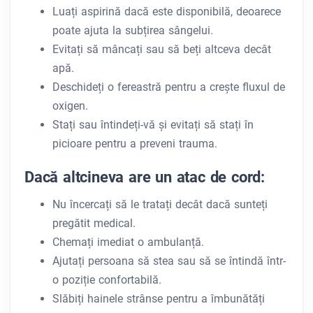
Luați aspirină dacă este disponibilă, deoarece
poate ajuta la subțirea sângelui.
Evitați să mâncați sau să beți altceva decât
apă.
Deschideți o fereastră pentru a crește fluxul de
oxigen.
Stați sau întindeți-vă și evitați să stați în
picioare pentru a preveni trauma.
Dacă altcineva are un atac de cord:
Nu încercați să le tratați decât dacă sunteți
pregătit medical.
Chemați imediat o ambulanță.
Ajutați persoana să stea sau să se întindă într-
o poziție confortabilă.
Slăbiți hainele strânse pentru a îmbunătăți