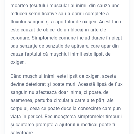
moartea țesutului muscular al inimii din cauza unei
reduceri semnificative sau a opririi complete a
fluxului sanguin și a aportului de oxigen. Acest lucru
este cauzat de obicei de un blocaj în arterele
coronare. Simptomele comune includ durere în piept
sau senzație de senzație de apăsare, care apar din
cauza faptului că mușchiul inimii este lipsit de
oxigen.
Când mușchiul inimii este lipsit de oxigen, acesta
devine deteriorat și poate muri. Această lipsă de flux
sanguin nu afectează doar inima, ci poate, de
asemenea, perturba circulația către alte părți ale
corpului, ceea ce poate duce la consecințe care pun
viața în pericol. Recunoașterea simptomelor timpurii
și căutarea promptă a ajutorului medical poate fi
salvatoare.