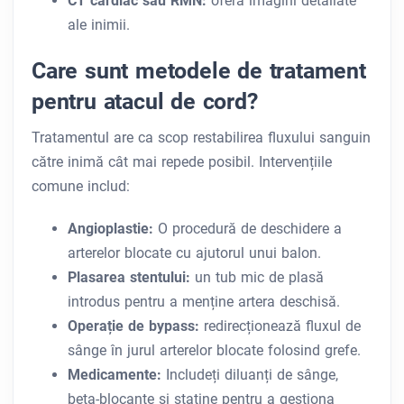
CT cardiac sau RMN:
oferă imagini detaliate
ale inimii.
Care sunt metodele de tratament
pentru atacul de cord?
Tratamentul are ca scop restabilirea fluxului sanguin
către inimă cât mai repede posibil. Intervențiile
comune includ:
Angioplastie:
O procedură de deschidere a
arterelor blocate cu ajutorul unui balon.
Plasarea stentului:
un tub mic de plasă
introdus pentru a menține artera deschisă.
Operație de bypass:
redirecționează fluxul de
sânge în jurul arterelor blocate folosind grefe.
Medicamente:
Includeți diluanți de sânge,
beta-blocante și statine pentru a gestiona