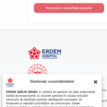
Rezervați o consultație gratuită
Gestionați consimțământul
Erdem Healthcare Group Established In 1988, And Is One
ERDEM SAĞLIK GRUBU
, în calitate de operator de date, prelucrează
The Biggest Hospital Groups In Istanbul And Turkey.
datele dumneavoastră cu caracter personal în scopul evaluării
serviciului de sănătate solicitat, desfășurării proceselor de
Situated In 3 Different Locations In Istanbul, With Around
tratament și realizării activităților de comunicare. Datele
Departments And Over 1000 Well Trained Medical