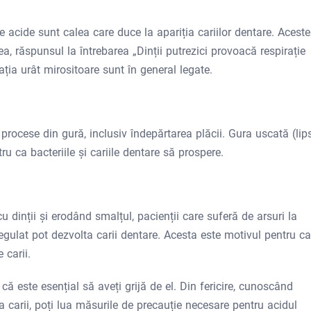
le acide sunt calea care duce la apariția cariilor dentare. Aceste
a, răspunsul la întrebarea „Dinții putrezici provoacă respirație
rația urât mirositoare sunt în general legate.
procese din gură, inclusiv îndepărtarea plăcii. Gura uscată (lip
u ca bacteriile și cariile dentare să prospere.
u dinții și erodând smalțul, pacienții care suferă de arsuri la
gulat pot dezvolta carii dentare. Acesta este motivul pentru ca
 carii.
că este esențial să aveți grijă de el. Din fericire, cunoscând
a carii, poți lua măsurile de precauție necesare pentru acidul