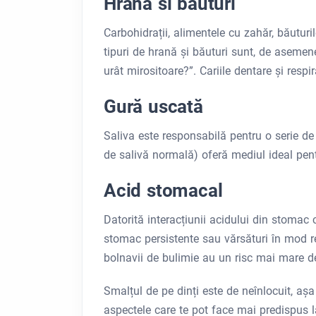
Hrana si bauturi
Carbohidrații, alimentele cu zahăr, băuturi
tipuri de hrană și băuturi sunt, de asemene
urât mirositoare?”. Cariile dentare și respi
Gură uscată
Saliva este responsabilă pentru o serie de 
de salivă normală) oferă mediul ideal pentr
Acid stomacal
Datorită interacțiunii acidului din stomac c
stomac persistente sau vărsături în mod re
bolnavii de bulimie au un risc mai mare de
Smalțul de pe dinți este de neînlocuit, așa 
aspectele care te pot face mai predispus l