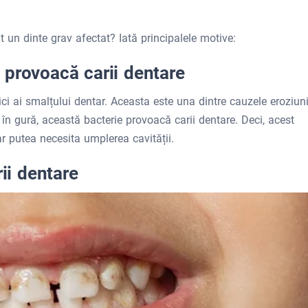
t un dinte grav afectat? Iată principalele motive:
or provoacă carii dentare
mici ai smalțului dentar. Aceasta este una dintre cauzele eroziuni
 în gură, această bacterie provoacă carii dentare. Deci, acest
ar putea necesita umplerea cavității.
rii dentare