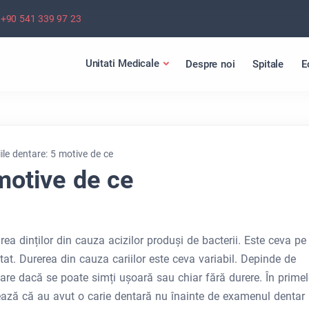
+90 541 339 97 23
Unitati Medicale
Despre noi
Spitale
E
iile dentare: 5 motive de ce
 motive de ce
ea dinților din cauza acizilor produși de bacterii. Este ceva pe
at. Durerea din cauza cariilor este ceva variabil. Depinde de
tare dacă se poate simți ușoară sau chiar fără durere. În primel
zează că au avut o carie dentară nu înainte de examenul dentar