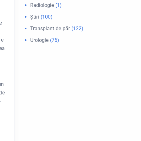
Radiologie
(1)
Ştiri
(100)
e
Transplant de păr
(122)
re
Urologie
(76)
rea
.
un
 de
o