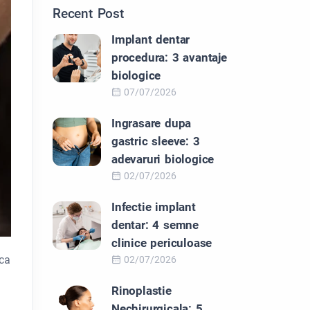
Recent Post
Implant dentar
procedura: 3 avantaje
biologice
07/07/2026
Ingrasare dupa
gastric sleeve: 3
adevaruri biologice
02/07/2026
Infectie implant
dentar: 4 semne
clinice periculoase
aca
02/07/2026
Rinoplastie
Nechirurgicala: 5