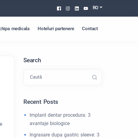
Facebook
Instagram
Linkedin
Youtube
RO
chipa medicala
Hoteluri partenere
Contact
Search
Caută
Recent Posts
Implant dentar procedura: 3
avantaje biologice
e
Ingrasare dupa gastric sleeve: 3