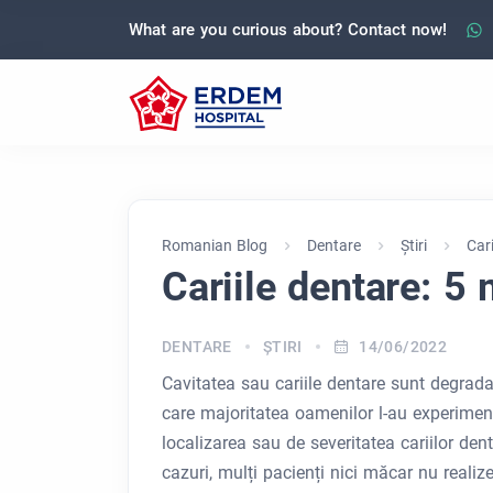
What are you curious about? Contact now!
Romanian Blog
Dentare
Ştiri
Car
Cariile dentare: 5
DENTARE
ŞTIRI
14/06/2022
Cavitatea sau cariile dentare sunt degradar
care majoritatea oamenilor l-au experiment
localizarea sau de severitatea cariilor den
cazuri, mulți pacienți nici măcar nu reali