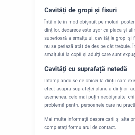
Cavități de gropi și fisuri
Întâlnite în mod obișnuit pe molarii poster
dinților. deoarece este ușor ca placa și al
superioară a smalțului, cavitățile gropi și 
nu se periază atât de des pe cât trebuie. În
smalțului la copii și adulți care sunt expuș
Cavități cu suprafață netedă
Întâmplându-se de obicei la dinții care exis
efect asupra suprafeței plane a dinților. ac
asemenea, cele mai puțin neobișnuite. chia
problemă pentru persoanele care nu pract
Mai multe informații despre carii și alte 
completați formularul de contact.