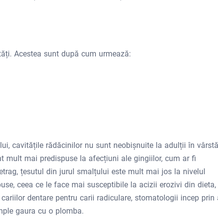
cavități. Acestea sunt după cum urmează:
i, cavitățile rădăcinilor nu sunt neobișnuite la adulții în vârstă
t mult mai predispuse la afecțiuni ale gingiilor, cum ar fi
retrag, țesutul din jurul smalțului este mult mai jos la nivelul
puse, ceea ce le face mai susceptibile la acizii erozivi din dieta,
 cariilor dentare pentru carii radiculare, stomatologii incep prin
umple gaura cu o plomba.