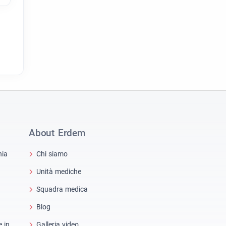
About Erdem
hia
Chi siamo
Unità mediche
Squadra medica
Blog
e in
Galleria video