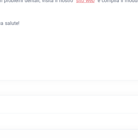
ri problemi dentali, visita il nostro
sito web
e compila il modu
ua salute!