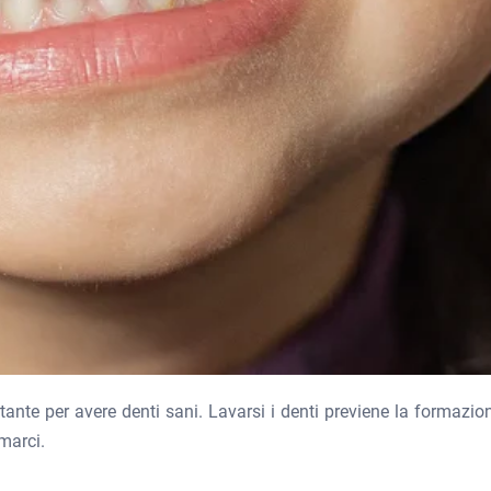
ortante per avere denti sani. Lavarsi i denti previene la formazio
marci.