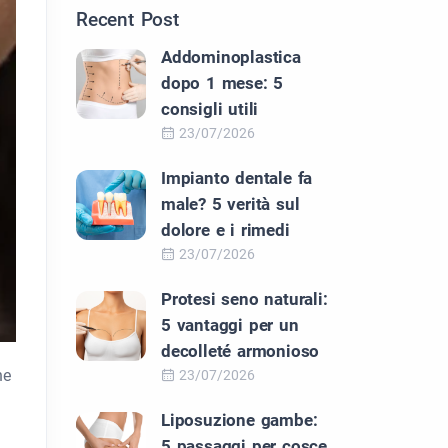
Recent Post
Addominoplastica
dopo 1 mese: 5
consigli utili
23/07/2026
Impianto dentale fa
male? 5 verità sul
dolore e i rimedi
23/07/2026
Protesi seno naturali:
5 vantaggi per un
decolleté armonioso
ne
23/07/2026
Liposuzione gambe:
5 passaggi per cosce