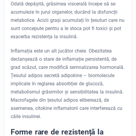
Odată depășită, grăsimea viscerală începe să se
acumuleze în jurul organelor, ducând la disfuncții
metabolice. Acizii grași acumulați în țesuturi care nu
sunt concepute pentru a le stoca pot fi toxici și pot
exacerba rezistența la insulină.
Inflamația este un alt jucător cheie. Obezitatea
declanșează o stare de inflamație persistentă, de
grad scăzut, care modifică semnalizarea hormonală.
Țesutul adipos secretă adipokine – biomolecule
implicate în reglarea absorbției de glucoză,
metabolismul grăsimilor și sensibilitatea la insulină.
Macrofagele din țesutul adipos eliberează, de
asemenea, citokine inflamatorii care interferează cu
căile insulinei.
Forme rare de rezistență la