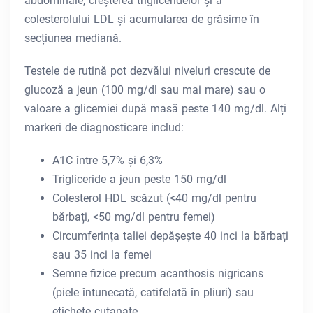
abdominale, creșterea trigliceridelor și a
colesterolului LDL și acumularea de grăsime în
secțiunea mediană.
Testele de rutină pot dezvălui niveluri crescute de
glucoză a jeun (100 mg/dl sau mai mare) sau o
valoare a glicemiei după masă peste 140 mg/dl. Alți
markeri de diagnosticare includ:
A1C între 5,7% și 6,3%
Trigliceride a jeun peste 150 mg/dl
Colesterol HDL scăzut (<40 mg/dl pentru
bărbați, <50 mg/dl pentru femei)
Circumferința taliei depășește 40 inci la bărbați
sau 35 inci la femei
Semne fizice precum acanthosis nigricans
(piele întunecată, catifelată în pliuri) sau
etichete cutanate