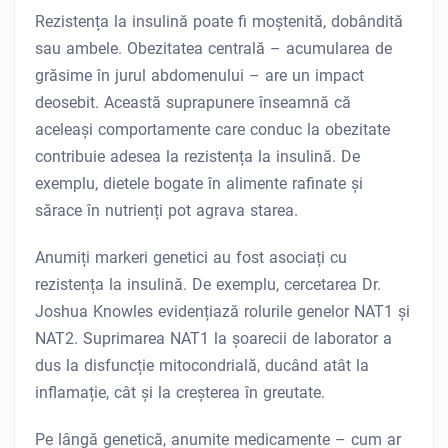
Rezistența la insulină poate fi moștenită, dobândită
sau ambele. Obezitatea centrală – acumularea de
grăsime în jurul abdomenului – are un impact
deosebit. Această suprapunere înseamnă că
aceleași comportamente care conduc la obezitate
contribuie adesea la rezistența la insulină. De
exemplu, dietele bogate în alimente rafinate și
sărace în nutrienți pot agrava starea.
Anumiți markeri genetici au fost asociați cu
rezistența la insulină. De exemplu, cercetarea Dr.
Joshua Knowles evidențiază rolurile genelor NAT1 și
NAT2. Suprimarea NAT1 la șoarecii de laborator a
dus la disfuncție mitocondrială, ducând atât la
inflamație, cât și la creșterea în greutate.
Pe lângă genetică, anumite medicamente – cum ar