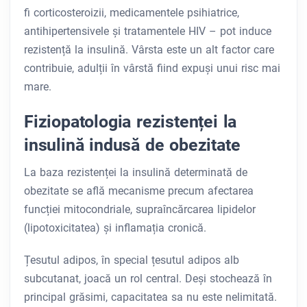
fi corticosteroizii, medicamentele psihiatrice,
antihipertensivele și tratamentele HIV – pot induce
rezistență la insulină. Vârsta este un alt factor care
contribuie, adulții în vârstă fiind expuși unui risc mai
mare.
Fiziopatologia rezistenței la
insulină indusă de obezitate
La baza rezistenței la insulină determinată de
obezitate se află mecanisme precum afectarea
funcției mitocondriale, supraîncărcarea lipidelor
(lipotoxicitatea) și inflamația cronică.
Țesutul adipos, în special țesutul adipos alb
subcutanat, joacă un rol central. Deși stochează în
principal grăsimi, capacitatea sa nu este nelimitată.