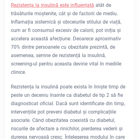
Rezistența la insulină este influențată
atât de
trăsăturile moștenite, cât și de factorii de mediu.
Inflamația sistemică și obiceiurile stilului de viață,
cum ar fi consumul excesiv de calorii, pot iniția și
accelera această afecțiune. Deoarece aproximativ
70% dintre persoanele cu obezitate prezintă, de
asemenea, semne de rezistență la insulină,
screening-ul pentru aceasta devine vital în mediile
clinice.
Rezistența la insulină poate exista în liniște timp de
peste un deceniu înainte ca diabetul de tip 2 să fie
diagnosticat oficial. Dacă sunt identificate din timp,
intervențiile pot preveni diabetul și complicațiile
asociate. Când obezitatea coexistă cu diabetul,
riscurile de afectare a rinichilor, pierderea vederii și
durerea nervoasă cresc. Înțelegerea modului în care