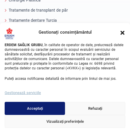
Tratamente de transplant de păr
Tratamente dentare Turcia
Ochi cu laser
Gestionați consimțământul
About Erdem
ERDEM SAĞLIK GRUBU
, în calitate de operator de date, prelucrează datele
dumneavoastră cu caracter personal în scopul evaluării serviciului de
sănătate solicitat, desfășurării proceselor de tratament și realizării
Despre noi
activităților de comunicare. Datele dumneavoastră cu caracter personal
sunt prelucrate și protejate în conformitate cu Legea nr. 6698 privind
Unitati Medicale
protecția datelor cu caracter personal («KVKK») și legislația relevantă.
Echipa medicala
Puteți accesa notificarea detaliată de informare prin linkul de mai jos.
Blog
Gestionează serviciile
Galeria video
Contact
Acceptați
Refuzați
Vizualizați preferințele