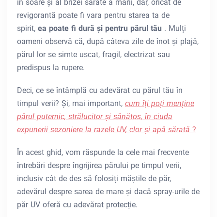
în soare și al brizei sărate a mării, dar, oricât de
revigorantă poate fi vara pentru starea ta de
spirit,
ea poate fi dură și pentru părul tău
. Mulți
oameni observă că, după câteva zile de înot și plajă,
părul lor se simte uscat, fragil, electrizat sau
predispus la rupere.
Deci, ce se întâmplă cu adevărat cu părul tău în
timpul verii? Și, mai important,
cum îți poți menține
părul puternic, strălucitor și sănătos, în ciuda
expunerii sezoniere la razele UV, clor și apă sărată
?
În acest ghid, vom răspunde la cele mai frecvente
întrebări despre îngrijirea părului pe timpul verii,
inclusiv cât de des să folosiți măștile de păr,
adevărul despre sarea de mare și dacă spray-urile de
păr UV oferă cu adevărat protecție.