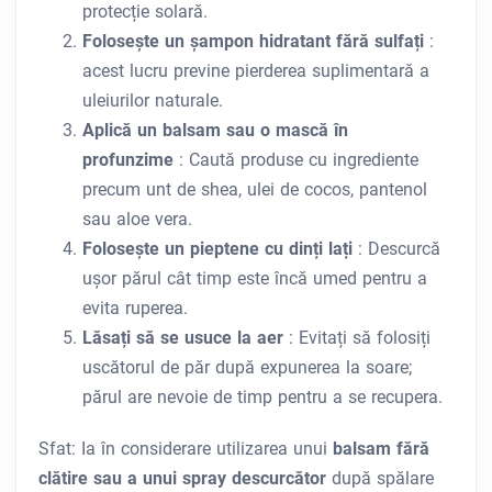
protecție solară.
Folosește un șampon hidratant fără sulfați
:
acest lucru previne pierderea suplimentară a
uleiurilor naturale.
Aplică un balsam sau o mască în
profunzime
: Caută produse cu ingrediente
precum unt de shea, ulei de cocos, pantenol
sau aloe vera.
Folosește un pieptene cu dinți lați
: Descurcă
ușor părul cât timp este încă umed pentru a
evita ruperea.
Lăsați să se usuce la aer
: Evitați să folosiți
uscătorul de păr după expunerea la soare;
părul are nevoie de timp pentru a se recupera.
Sfat: Ia în considerare utilizarea unui
balsam fără
clătire sau a unui spray descurcător
după spălare