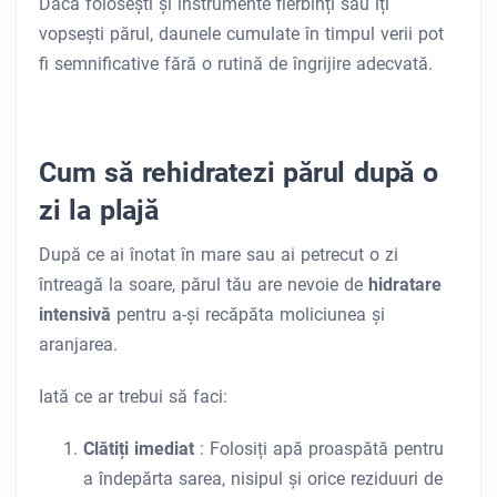
Dacă folosești și instrumente fierbinți sau îți
vopsești părul, daunele cumulate în timpul verii pot
fi semnificative fără o rutină de îngrijire adecvată.
Cum să rehidratezi părul după o
zi la plajă
După ce ai înotat în mare sau ai petrecut o zi
întreagă la soare, părul tău are nevoie de
hidratare
intensivă
pentru a-și recăpăta moliciunea și
aranjarea.
Iată ce ar trebui să faci:
Clătiți imediat
: Folosiți apă proaspătă pentru
a îndepărta sarea, nisipul și orice reziduuri de