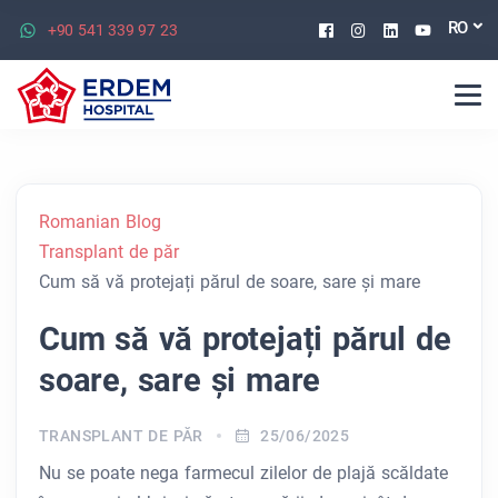
Facebook
Instagram
Linkedin
Youtu
RO
+90 541 339 97 23
Romanian Blog
Transplant de păr
Cum să vă protejați părul de soare, sare și mare
Cum să vă protejați părul de
soare, sare și mare
TRANSPLANT DE PĂR
25/06/2025
Nu se poate nega farmecul zilelor de plajă scăldate