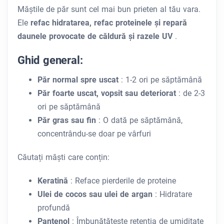
Măștile de păr sunt cel mai bun prieten al tău vara.
Ele
refac hidratarea, refac proteinele și repară
daunele provocate de căldură și razele UV
.
Ghid general:
Păr normal spre uscat
: 1-2 ori pe săptămână
Păr foarte uscat, vopsit sau deteriorat
: de 2-3
ori pe săptămână
Păr gras sau fin
: O dată pe săptămână,
concentrându-se doar pe vârfuri
Căutați măști care conțin:
Keratină
: Reface pierderile de proteine
Ulei de cocos sau ulei de argan
: Hidratare
profundă
Pantenol
: Îmbunătățește retenția de umiditate