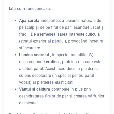
Iată cum funcționează:
Apa sărată
îndepărtează uleiurile naturale de
pe scalp și de pe firul de păr, lăsându-l uscat și
fragil. De asemenea, sarea întărește cuticula
(stratul exterior al părului), provocând încrețire
și încurcare.
Lumina soarelui
, în special radiațiile UV,
descompune
keratina
, proteina din care este
alcătuit părul. Acest lucru duce la pierderea
culorii, decolorare (în special pentru părul
vopsit) și pierderea elasticității.
Vântul și căldura
contribuie în plus prin
deshidratarea firelor de păr și crearea vârfurilor
despicate.