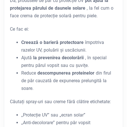
Da, produsele de păr cu protecție UV
pot ajuta la
protejarea părului de daunele solare
, la fel cum o
face crema de protecție solară pentru piele.
Ce fac ei:
Creează o barieră protectoare
împotriva
razelor UV, poluării și uscăciunii.
Ajută
la prevenirea decolorării
, în special
pentru părul vopsit sau cu șuvițe.
Reduce
descompunerea proteinelor
din firul
de păr cauzată de expunerea prelungită la
soare.
Căutați spray-uri sau creme fără clătire etichetate:
„Protecție UV” sau „ecran solar”
„Anti-decolorare” pentru păr vopsit