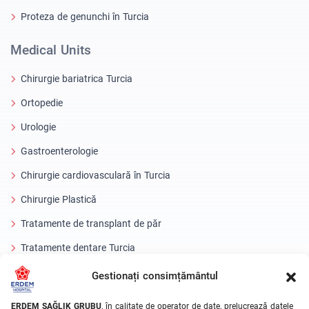
Proteza de genunchi în Turcia
Medical Units
Chirurgie bariatrica Turcia
Ortopedie
Urologie
Gastroenterologie
Chirurgie cardiovasculară în Turcia
Chirurgie Plastică
Tratamente de transplant de păr
Tratamente dentare Turcia
Ochi cu laser
Gestionați consimțământul
About Erdem
ERDEM SAĞLIK GRUBU
, în calitate de operator de date, prelucrează datele