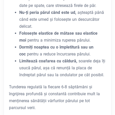
date pe spate, care stresează firele de păr.
Nu-ți peria părul când este ud,
așteaptă până
când este umed și folosește un descurcător
delicat.
Folosește elastice de mătase sau elastice
moi
pentru a minimiza ruperea părului.
Dormiți noaptea cu o împletitură sau un
coc
pentru a reduce încurcarea părului.
Limitează coafarea cu căldură,
soarele deja îți
usucă părul, așa că renunță la placa de
îndreptat părul sau la ondulator pe cât posibil.
Tunderea regulată la fiecare 6-8 săptămâni și
îngrijirea profundă și constantă contribuie mult la
menținerea sănătății vârfurilor părului pe tot
parcursul verii.