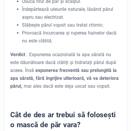
Usucă firul de păr și scalpul.
Îndepărtează uleiurile naturale, lăsând părul
aspru sau electrizat.
Slăbește părul vopsit sau tratat chimic.
Provoacă încurcarea și ruperea hainelor dacă
nu este clătită.
Verdict
: Expunerea ocazională la apa sărată nu
este dăunătoare dacă clătiți și hidratați părul după
aceea. Însă
expunerea frecventă sau prelungită la
apa sărată, fără îngrijire ulterioară, vă va deteriora
părul,
mai ales dacă este deja uscat sau vopsit.
Cât de des ar trebui să folosești
o mască de păr vara?