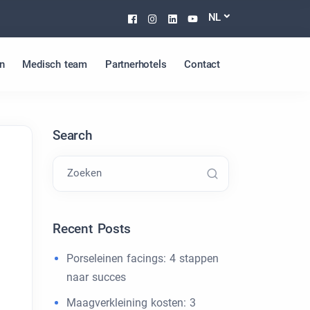
Facebook
Instagram
Linkedin
Youtube
NL
n
Medisch team
Partnerhotels
Contact
Search
Zoeken
Recent Posts
Porseleinen facings: 4 stappen
naar succes
Maagverkleining kosten: 3