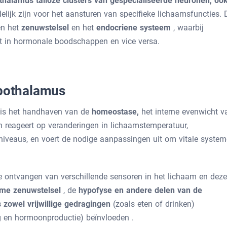
thalamus talloze clusters van gespecialiseerde neuronen, oo
delijk zijn voor het aansturen van specifieke lichaamsfuncties. 
en het
zenuwstelsel
en het
endocriene systeem
, waarbij
 in hormonale boodschappen en vice versa.
ypothalamus
 is het handhaven van de
homeostase,
het interne evenwicht v
 reageert op veranderingen in lichaamstemperatuur,
eniveaus, en voert de nodige aanpassingen uit om vitale syste
e ontvangen van verschillende sensoren in het lichaam en deze
me zenuwstelsel
, de
hypofyse en andere delen van de
s zowel
vrijwillige gedragingen
(zoals eten of drinken)
ag en hormoonproductie)
beïnvloeden .