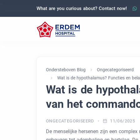
What are you curious about? Contact now!
Ondersteboven Blog
Ongecategoriseerd
Wat is de hypothalamus? Functies en be
Wat is de hypotha
van het commando
ONGECATEGORISEERD
11/06/2025
De menselijke hersenen zijn een complex n
geheugen tot ademhaling en hartslag. De 