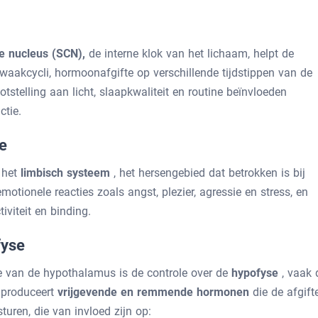
e nucleus (SCN),
de interne klok van het lichaam, helpt de
waakcycli, hormoonafgifte op verschillende tijdstippen van de
tstelling aan licht, slaapkwaliteit en routine beïnvloeden
ctie.
e
 het
limbisch systeem
, het hersengebied dat betrokken is bij
motionele reacties zoals angst, plezier, agressie en stress, en
iviteit en binding.
fyse
e van de hypothalamus is de controle over de
hypofyse
, vaak 
 produceert
vrijgevende en remmende hormonen
die de afgift
uren, die van invloed zijn op: