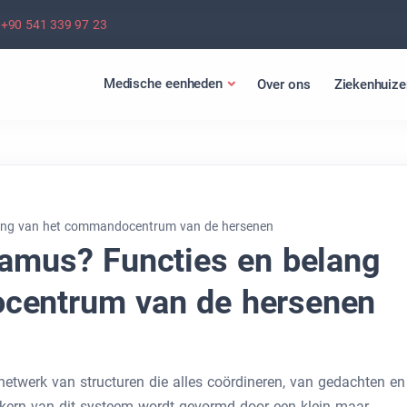
+90 541 339 97 23
Medische eenheden
Over ons
Ziekenhuize
lang van het commandocentrum van de hersenen
lamus? Functies en belang
centrum van de hersenen
etwerk van structuren die alles coördineren, van gedachten en
kern van dit systeem wordt gevormd door een klein maar