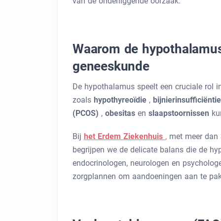
van de onderliggende oorzaak.
Waarom de hypothalamus 
geneeskunde
De hypothalamus speelt een cruciale rol 
zoals
hypothyreoïdie
,
bijnierinsufficiënti
(PCOS)
,
obesitas
en
slaapstoornissen
ku
Bij
het Erdem Ziekenhuis
,
met meer dan
begrijpen we de delicate balans die de hy
endocrinologen, neurologen en psychologe
zorgplannen om aandoeningen aan te pakk