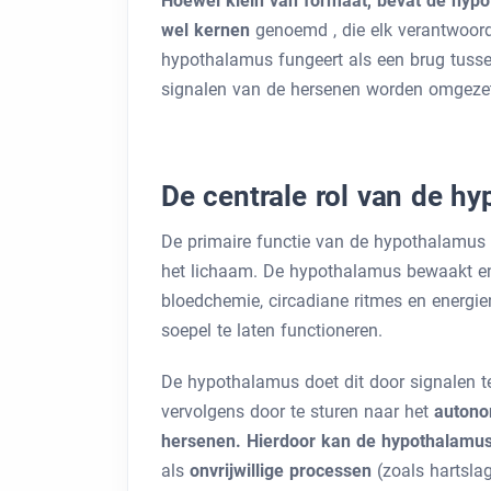
Hoewel klein van formaat, bevat de hypo
wel kernen
genoemd
, die elk verantwoor
hypothalamus fungeert als een brug tuss
signalen van de hersenen worden omgezet
De centrale rol van de h
De primaire functie van de hypothalamus
het lichaam. De hypothalamus bewaakt en
bloedchemie, circadiane ritmes en energi
soepel te laten functioneren.
De hypothalamus doet dit door signalen t
vervolgens door te sturen naar het
autono
hersenen. Hierdoor kan de hypothalamu
als
onvrijwillige processen
(zoals hartsl