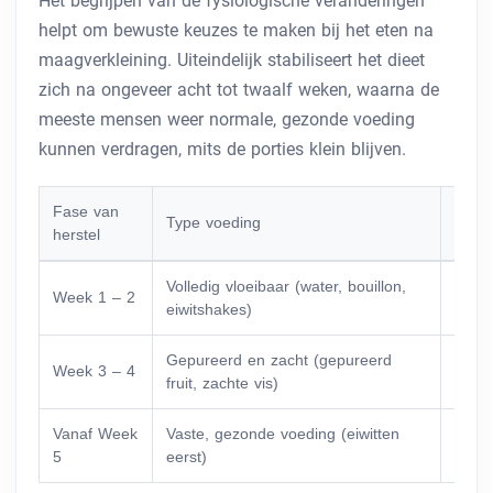
Het begrijpen van de fysiologische veranderingen
helpt om bewuste keuzes te maken bij het eten na
maagverkleining. Uiteindelijk stabiliseert het dieet
zich na ongeveer acht tot twaalf weken, waarna de
meeste mensen weer normale, gezonde voeding
kunnen verdragen, mits de porties klein blijven.
Fase van
Type voeding
Belan
herstel
Volledig vloeibaar (water, bouillon,
Gene
Week 1 – 2
eiwitshakes)
hydra
Gepureerd en zacht (gepureerd
Wenn
Week 3 – 4
fruit, zachte vis)
kauw
Vanaf Week
Vaste, gezonde voeding (eiwitten
Duurz
5
eerst)
gewi