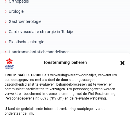
Orthopedie
Urologie
Gastroenterologie
Cardiovasculaire chirurgie in Turkije
Plastische chirurgie
Haartransplantatiebehandelingen
Toestemming beheren
Tandheelkundige behandelingen Turkije
Laseroog
ERDEM SAĞLIK GRUBU
, als verwerkingsverantwoordelijke, verwerkt uw
persoonsgegevens met als doel de door u aangevraagde
gezondheidsdienst te evalueren, behandelprocessen uit te voeren en
About Erdem
communicatieactiviteiten te verzorgen. Uw persoonsgegevens worden
verwerkt en beschermd in overeenstemming met de Wet Bescherming
Over ons
Persoonsgegevens nr. 6698 ("KVKK") en de relevante wetgeving.
Medische eenheden
U kunt de gedetailleerde informatieverklaring raadplegen via de
onderstaande link.
Medisch team
Blog