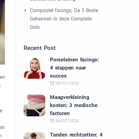
Composiet facings: De 5 Beste
Geheimen in deze Complete
Gids
Recent Post
Porseleinen facings:
4 stappen naar
succes
den
08/07/2026
s
Maagverkleining
kosten: 3 medische
e
factoren
06/07/2026
sen
Tanden rechtzetten: 4
n