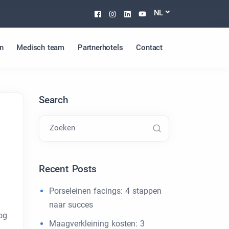
Facebook
Instagram
Linkedin
Youtube
NL
n
Medisch team
Partnerhotels
Contact
Search
Zoeken
Recent Posts
Porseleinen facings: 4 stappen
naar succes
og
Maagverkleining kosten: 3