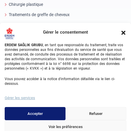
Chirurgie plastique
Traitements de greffe de cheveux
Soins dentaires en Turquie
Gérer le consentement
Oeil laser
ERDEM SAĞLIK GRUBU
, en tant que responsable du traitement, traite vos
About Erdem
données personnelles aux fins d'évaluation du service de santé que vous
avez demandé, de conduite des processus de traitement et de réalisation
des activités de communication. Vos données personnelles sont traitées et
À propos de nous
protégées conformément à la loi n° 6698 sur la protection des données
personnelles (« KVKK ») et à la législation en vigueur.
Unités médicales
Vous pouvez accéder à la notice d'information détaillée via le lien ci-
Équipe médicale
dessous.
Blog
Gérer les services
Galerie vidéo
Contact
Accepter
Refuser
Voir les préférences