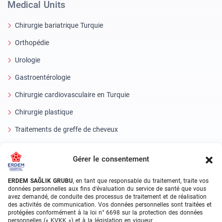
Medical Units
Chirurgie bariatrique Turquie
Orthopédie
Urologie
Gastroentérologie
Chirurgie cardiovasculaire en Turquie
Chirurgie plastique
Traitements de greffe de cheveux
Soins dentaires en Turquie
Gérer le consentement
Oeil laser
ERDEM SAĞLIK GRUBU
, en tant que responsable du traitement, traite vos
About Erdem
données personnelles aux fins d'évaluation du service de santé que vous
avez demandé, de conduite des processus de traitement et de réalisation
des activités de communication. Vos données personnelles sont traitées et
À propos de nous
protégées conformément à la loi n° 6698 sur la protection des données
personnelles (« KVKK ») et à la législation en vigueur.