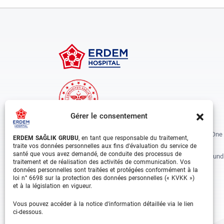
Gérer le consentement
Erdem Healthcare Group Established In 1988, And Is One
ERDEM SAĞLIK GRUBU
, en tant que responsable du traitement,
The Biggest Hospital Groups In Istanbul And Turkey.
traite vos données personnelles aux fins d'évaluation du service de
santé que vous avez demandé, de conduite des processus de
Situated In 3 Different Locations In Istanbul, With Around
traitement et de réalisation des activités de communication. Vos
Departments And Over 1000 Well Trained Medical
données personnelles sont traitées et protégées conformément à la
loi n° 6698 sur la protection des données personnelles (« KVKK »)
Professionals, Is Growing Rapidly Day By Day.
et à la législation en vigueur.
Facebook
Instagram
Linkedin
Youtube
Vous pouvez accéder à la notice d'information détaillée via le lien
ci-dessous.