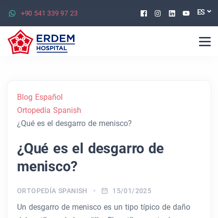
Facebook
Instagram
Linkedin
Youtu
ES
+90 541 339 97 23
Blog Español
Ortopedía Spanish
¿Qué es el desgarro de menisco?
¿Qué es el desgarro de
menisco?
ORTOPEDÍA SPANISH
15/01/2025
Un desgarro de menisco es un tipo típico de daño