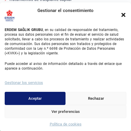
Tratamientos Dentales Turquía
Gestionar el consentimiento
Láser Ocular
ERDEM SAĞLIK GRUBU
, en su calidad de responsable del tratamiento,
About Erdem
procesa sus datos personales con el fin de evaluar el servicio de salud
solicitado, llevar a cabo los procesos de tratamiento y realizar actividades
de comunicación. Sus datos personales son tratados y protegidos de
Quiénes somos
conformidad con la Ley n.º 6698 de Protección de Datos Personales
(«KVKK») y la legislación vigente.
Unidades Médicas
Puede acceder al aviso de información detallado a través del enlace que
Equipo médico
aparece a continuación.
Blog
Gestionar los servicios
Galería de vídeos
Contacto
Aceptar
Rechazar
Ver preferencias
© 2025 Erdem Hospital. All Rights Reserved.
Política de cookies
Whatsapp