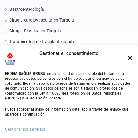
Gastroenterología
Cirugía cardiovascular en Turquía
Cirugia Plastica en Turquia
Tratamientos de trasplante capilar
Tratamientos Dentales Turquía
Gestionar el consentimiento
Láser Ocular
ERDEM SAĞLIK GRUBU
, en su calidad de responsable del tratamiento,
About Erdem
procesa sus datos personales con el fin de evaluar el servicio de salud
solicitado, llevar a cabo los procesos de tratamiento y realizar actividades
de comunicación. Sus datos personales son tratados y protegidos de
Quiénes somos
conformidad con la Ley n.º 6698 de Protección de Datos Personales
(«KVKK») y la legislación vigente.
Unidades Médicas
Puede acceder al aviso de información detallado a través del enlace que
Equipo médico
aparece a continuación.
Blog
Gestionar los servicios
Galería de vídeos