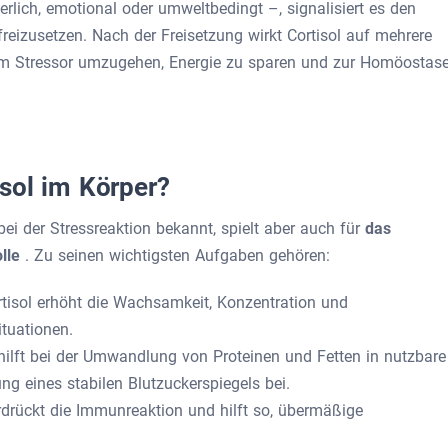
lich, emotional oder umweltbedingt –, signalisiert es den
 freizusetzen. Nach der Freisetzung wirkt Cortisol auf mehrere
dem Stressor umzugehen, Energie zu sparen und zur Homöostas
sol im Körper?
 bei der Stressreaktion bekannt, spielt aber auch für
das
olle
. Zu seinen wichtigsten Aufgaben gehören:
rtisol erhöht die Wachsamkeit, Konzentration und
ituationen.
hilft bei der Umwandlung von Proteinen und Fetten in nutzbare
ung eines stabilen Blutzuckerspiegels bei.
erdrückt die Immunreaktion und hilft so, übermäßige