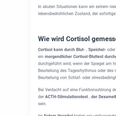
In akuten Situationen kann ein extrem nied
lebensbedrohlichen Zustand, der sofortige ä
Wie wird Cortisol gemes
Cortisol kann durch Blut-
,
Speichel-
ode
ein
morgendlicher Cortisol-Bluttest durc
durchgeführt wird, wenn der Spiegel am hö
Beurteilung des Tagesrhythmus oder des n
Beurteilung von Schlaf- oder stressbeding
Bei Verdacht auf eine Funktionsstörung d
der
ACTH-Stimulationstest
,
der Dexamet
sein.
Im
Erdem Hospital
bieten wir umfassend