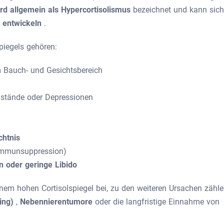
rd allgemein als
Hypercortisolismus
bezeichnet
und kann sich
 entwickeln
.
iegels gehören:
m Bauch- und Gesichtsbereich
ustände oder Depressionen
chtnis
Immunsuppression)
 oder geringe Libido
inem hohen Cortisolspiegel bei, zu den weiteren Ursachen zähl
ing)
,
Nebennierentumore
oder die langfristige Einnahme von