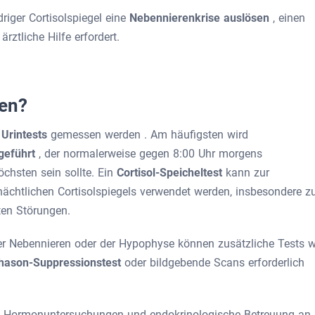
riger Cortisolspiegel eine
Nebennierenkrise auslösen
, einen
rztliche Hilfe erfordert.
sen?
r
Urintests
gemessen werden
. Am häufigsten wird
hgeführt
, der normalerweise gegen 8:00 Uhr morgens
chsten sein sollte. Ein
Cortisol-Speicheltest
kann zur
ächtlichen Cortisolspiegels verwendet werden, insbesondere z
ten Störungen.
er Nebennieren oder der Hypophyse können zusätzliche Tests w
hason-Suppressionstest
oder bildgebende Scans erforderlich
e Hormonuntersuchungen und endokrinologische Betreuung an