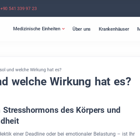
+90 541 339 97 23
Medizinische Einheiten
Über uns
Krankenhäuser
M
isol und welche Wirkung hat es?
und welche Wirkung hat es?
n Stresshormons des Körpers und
ndheit
Hektik einer Deadline oder bei emotionaler Belastung – ist Ihr