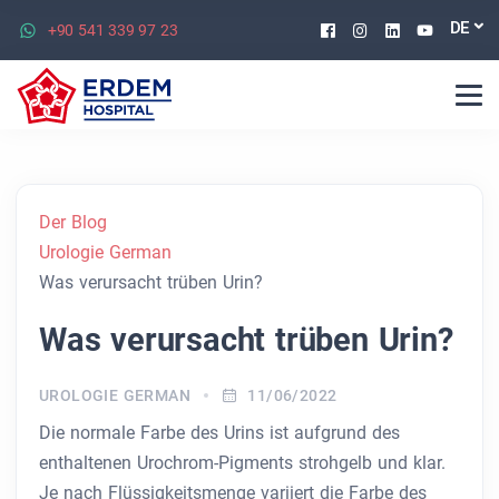
Facebook
Instagram
Linkedin
Youtu
DE
+90 541 339 97 23
Der Blog
Urologie German
Was verursacht trüben Urin?
Was verursacht trüben Urin?
UROLOGIE GERMAN
11/06/2022
Die normale Farbe des Urins ist aufgrund des
enthaltenen Urochrom-Pigments strohgelb und klar.
Je nach Flüssigkeitsmenge variiert die Farbe des