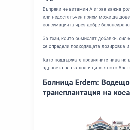
Въпреки че витамин А играе важна рол
или недостатъчен прием може да дове
консумацията чрез добре балансирана 
За тези, които обмислят добавки, силн
се определи подходящата дозировка и
Като поддържате правилните нива на в
здравето на скалпа и цялостното благ
Болница Erdem: Водещот
трансплантация на коса