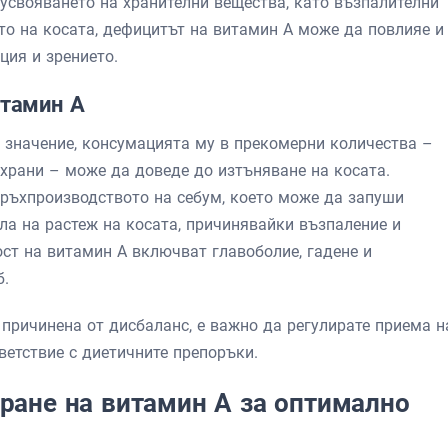
 усвояването на хранителни вещества, като възпалителни
то на косата, дефицитът на витамин А може да повлияе и
ция и зрението.
итамин А
 значение, консумацията му в прекомерни количества –
храни – може да доведе до изтъняване на косата.
ръхпроизводството на себум, което може да запуши
а на растеж на косата, причинявайки възпаление и
ст на витамин А включват главоболие, гадене и
б.
 причинена от дисбаланс, е важно да регулирате приема н
тветствие с диетичните препоръки.
ране на витамин А за оптимално