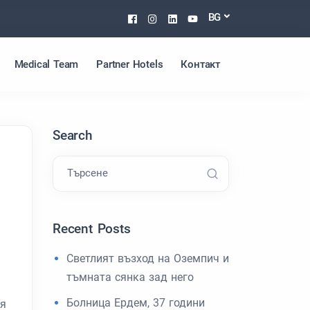
Facebook
Instagram
Linkedin
Youtube
BG
Medical Team
Partner Hotels
Контакт
Search
Търсене
Recent Posts
Светлият възход на Оземпич и
тъмната сянка зад него
Болница Ердем, 37 години
ля