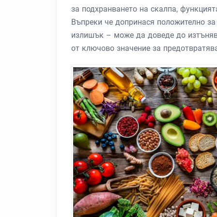
за подхранването на скалпа, функцият
Въпреки че допринася положително за 
излишък – може да доведе до изтъняв
от ключово значение за предотвратява