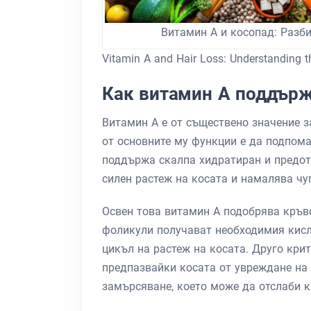
Витамин А и косопад: Разб
Vitamin A and Hair Loss: Understanding 
Как витамин А поддърж
Витамин А е от съществено значение з
от основните му функции е да подпома
поддържа скалпа хидратиран и предот
силен растеж на косата и намалява чу
Освен това витамин А подобрява кръво
фоликули получават необходимия кисл
цикъл на растеж на косата. Друго кри
предпазвайки косата от увреждане на 
замърсяване, което може да отслаби ки