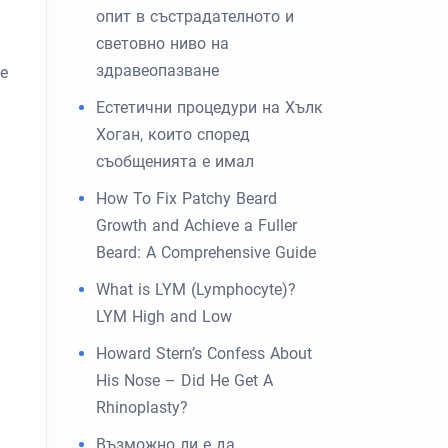
опит в състрадателното и
световно ниво на
здравеопазване
е
Естетични процедури на Хълк
Хоган, които според
съобщенията е имал
How To Fix Patchy Beard
Growth and Achieve a Fuller
Beard: A Comprehensive Guide
What is LYM (Lymphocyte)?
LYM High and Low
Howard Stern’s Confess About
His Nose – Did He Get A
Rhinoplasty?
Възможно ли е да