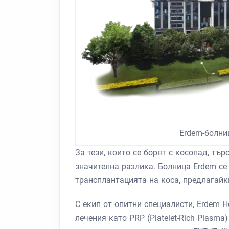
Erdem-болни
За тези, които се борят с косопад, т
значителна разлика. Болница Erdem се
трансплантацията на коса, предлагайк
С екип от опитни специалисти, Erdem H
лечения като PRP (Platelet-Rich Plasm