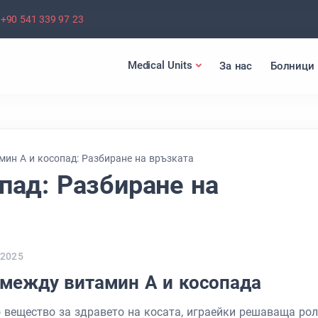
+90 541 339 97 23
Medical Units
За нас
Болници
мин А и косопад: Разбиране на връзката
пад: Разбиране на
/2025
 между витамин А и косопада
 вещество за здравето на косата, играейки решаваща ро