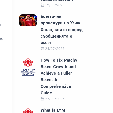
12/08/2025
Естетични
процедури на Хълк
о
Хоган, които според
съобщенията е
ве
имал
24/07/2025
How To Fix Patchy
Beard Growth and
Achieve a Fuller
Beard: A
Comprehensive
Guide
27/03/2025
What is LYM