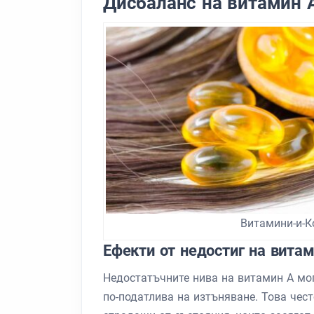
Дисбаланс на витамин 
Витамини-и-К
Ефекти от недостиг на витам
Недостатъчните нива на витамин А мога
по-податлива на изтъняване. Това чес