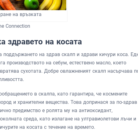
иране на връзката
the Connection
а здравето на косата
а поддържането на здрав скалп и здрави кичури коса. Ед
га производството на себум, естествено масло, което
вратява сухотата. Добре овлажненият скалп насърчава п
пливостта.
обращението в скалпа, като гарантира, че космените
ород и хранителни вещества. Това допринася за по-здрав
тично предимство е ролята му на антиоксидант,
околната среда, като излагане на ултравиолетови лъчи и
чурите на косата с течение на времето.