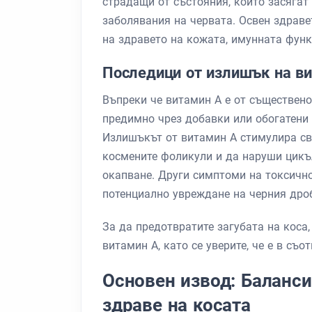
страдащи от състояния, които засягат
заболявания на червата. Освен здраве
на здравето на кожата, имунната функ
Последици от излишък на в
Въпреки че витамин А е от съществено
предимно чрез добавки или обогатени 
Излишъкът от витамин А стимулира св
космените фоликули и да наруши цикъл
окапване. Други симптоми на токсично
потенциално увреждане на черния дро
За да предотвратите загубата на коса,
витамин А, като се уверите, че е в съо
Основен извод: Баланси
здраве на косата