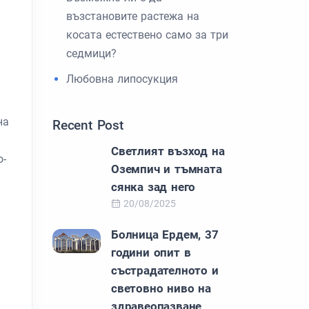
възстановите растежа на
косата естествено само за три
седмици?
Любовна липосукция
на
Recent Post
Светлият възход на
о-
Оземпич и тъмната
сянка зад него
20/08/2025
Болница Ердем, 37
години опит в
състрадателното и
световно ниво на
здравеопазване