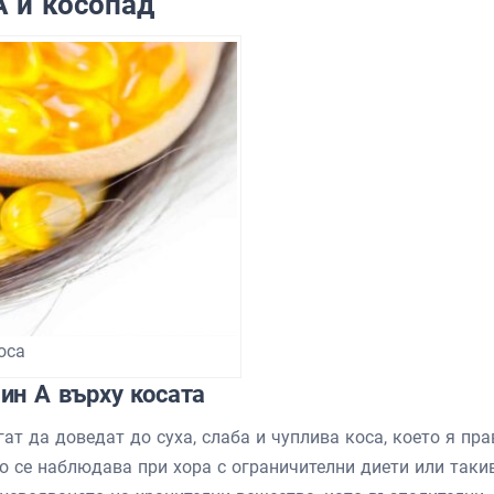
А и косопад
оса
ин А върху косата
т да доведат до суха, слаба и чуплива коса, което я пра
то се наблюдава при хора с ограничителни диети или такив