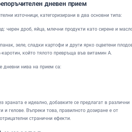
репоръчителен дневен прием
телни източници, категоризирани в два основни типа:
д: черен дроб, яйца, млечни продукти като сирене и масл
панак, зеле, сладки картофи и други ярко оцветени плодо
а-каротин, който тялото превръща във витамин А.
 дневни нива на прием са:
з храната е идеално, добавките се предлагат в различни
ти и гелове. Въпреки това, правилното дозиране е от
 отрицателни странични ефекти.