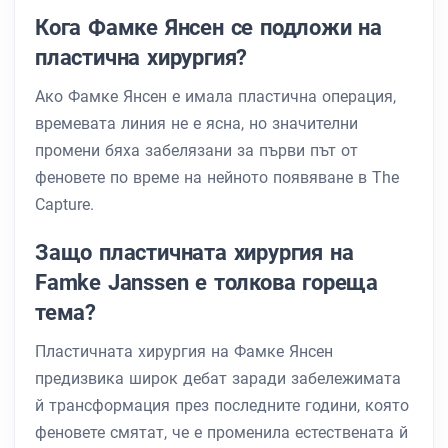
Кога Фамке Янсен се подложи на
пластична хирургия?
Ако Фамке Янсен е имала пластична операция,
времевата линия не е ясна, но значителни
промени бяха забелязани за първи път от
феновете по време на нейното появяване в The
Capture.
Защо пластичната хирургия на
Famke Janssen е толкова гореща
тема?
Пластичната хирургия на Фамке Янсен
предизвика широк дебат заради забележимата
й трансформация през последните години, която
феновете смятат, че е променила естествената й