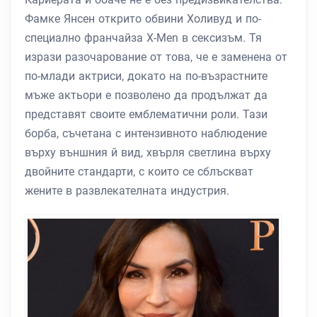
Фамке Янсен открито обвини Холивуд и по-
специално франчайза X-Men в сексизъм. Тя
изрази разочарование от това, че е заменена от
по-млади актриси, докато на по-възрастните
мъже актьори е позволено да продължат да
представят своите емблематични роли. Тази
борба, съчетана с интензивното наблюдение
върху външния й вид, хвърля светлина върху
двойните стандарти, с които се сблъскват
жените в развлекателната индустрия.