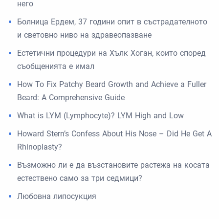
него
Болница Ердем, 37 години опит в състрадателното
и световно ниво на здравеопазване
Естетични процедури на Хълк Хоган, които според
съобщенията е имал
How To Fix Patchy Beard Growth and Achieve a Fuller
Beard: A Comprehensive Guide
What is LYM (Lymphocyte)? LYM High and Low
Howard Stern’s Confess About His Nose – Did He Get A
Rhinoplasty?
Възможно ли е да възстановите растежа на косата
естествено само за три седмици?
Любовна липосукция