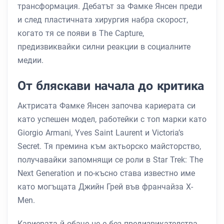
трансформация. Дебатът за Фамке Янсен преди
и след пластичната хирургия набра скорост,
когато тя се появи в The Capture,
предизвиквайки силни реакции в социалните
медии.
От бляскави начала до критика
Актрисата Фамке Янсен започва кариерата си
като успешен модел, работейки с топ марки като
Giorgio Armani, Yves Saint Laurent и Victoria’s
Secret. Тя премина към актьорско майсторство,
получавайки запомнящи се роли в Star Trek: The
Next Generation и по-късно става известно име
като могъщата Джийн Грей във франчайза X-
Men.
Кариерата й обаче не е без предизвикателства.