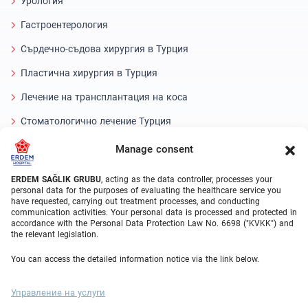
Урология
Гастроентерология
Сърдечно-съдова хирургия в Турция
Пластична хирургия в Турция
Лечение на трансплантация на коса
Стоматологично лечение Турция
Лазерно око
Manage consent
About Erdem
ERDEM SAĞLIK GRUBU
, acting as the data controller, processes your
personal data for the purposes of evaluating the healthcare service you
have requested, carrying out treatment processes, and conducting
За нас
communication activities. Your personal data is processed and protected in
accordance with the Personal Data Protection Law No. 6698 ("KVKK") and
Medical Units
the relevant legislation.
Medical Team
You can access the detailed information notice via the link below.
Блог
Управление на услуги
Видео галерия