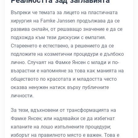
Реалността зад заглавията
Въпреки че темата за лицето на пластичната
хирургия на Famke Janssen продължава да се
развива онлайн, от решаващо значение е да се
подхожда към тези дискусии с емпатия.
Стареенето е естествено, а решението да се
подложите на козметични процедури е дълбоко
лично. Случаят на Фамке Янсен с млади и по-
възрастни е напомняне за това как манията на
обществото по красотата и младостта често
оказва ненужен натиск върху публичните
личности.
За тези, вдъхновени от трансформацията на
Фамке Янсен; или надявайки се да избегнат
капаните на лошо изпълнените процедури;
изборът на правилното място е важен. Това е