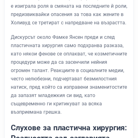
е изиграла роля в смяната на последните й роли,
предизвиквайки опасения за това как жените в
Холивуд се третират с напредване на възрастта.
Дискурсът около Фамке Янсен преди и след
пластичната хирургия само подхранва разказа,
като някои фенове се оплакват, че козметичните
процедури може да са засенчили нейния
огромен талант. Реакциите в социалните медии,
често нелюбезни, подчертават безмилостния
натиск, пред който са изправени знаменитостите
да запазят младежкия си вид, като
същевременно ги критикуват за всяка
възприемана грешка.
Слухове за пластична хирургия: