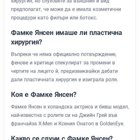
хирургия, но слуховете за външния й вид
предполагат, че може да е имала козметични
процедури като филъри или ботокс.
Фамке Янсен имаше ли пластична
хирургия?
Въпреки че няма официално потвърждение,
фенове и критици спекулират за промени в
чертите на лицето й, предизвиквайки дебати
дали пластичната хирургия е изиграла роля.
Коя е Фамке Янсен?
Фамке Янсен е холандска актриса и бивш модел,
най-известна с ролите си на Джийн Грей във
франчайза X-Men и Ксения Онатоп в GoldenEye.
Какво се случи с Фамке Янсен?