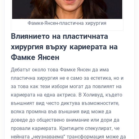
Фамке-Янсен-пластична хирургия
Влиянието на пластичната
хирургия върху кариерата на
Фамке Янсен
Дебатът около това Фамке Янсен да има
пластична хирургия не е само за естетика, но и
за това как тези избори могат да повлияят на
кариерата на една актриса. В Холивуд, където
външният вид често диктува възможностите,
всяка промяна във външния вид може да
доведе до обществено внимание или дори да
провали кариерата. Критиците спекулират, че
нейната „неузнаваема“ трансформация може да