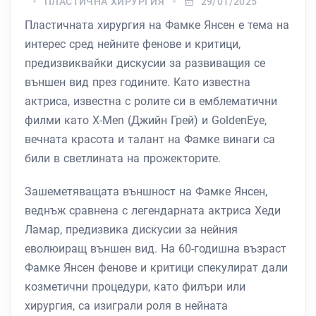
ПЛАСТИЧНА ХИРУРГИЯ
29/01/2025
Пластичната хирургия на Фамке Янсен е тема на
интерес сред нейните фенове и критици,
предизвиквайки дискусии за развиващия се
външен вид през годините. Като известна
актриса, известна с ролите си в емблематични
филми като X-Men (Джийн Грей) и GoldenEye,
вечната красота и талант на Фамке винаги са
били в светлината на прожекторите.
Зашеметяващата външност на Фамке Янсен,
веднъж сравнена с легендарната актриса Хеди
Ламар, предизвика дискусии за нейния
еволюиращ външен вид. На 60-годишна възраст
Фамке Янсен фенове и критици спекулират дали
козметични процедури, като филъри или
хирургия, са изиграли роля в нейната