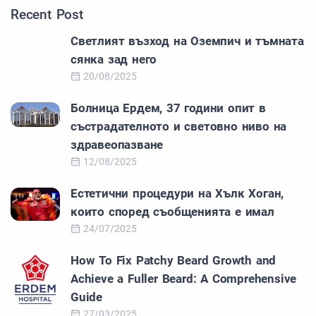
Recent Post
Светлият възход на Оземпич и тъмната
сянка зад него
20/08/2025
Болница Ердем, 37 години опит в
състрадателното и световно ниво на
здравеопазване
12/08/2025
Естетични процедури на Хълк Хоган,
които според съобщенията е имал
24/07/2025
How To Fix Patchy Beard Growth and
Achieve a Fuller Beard: A Comprehensive
Guide
27/03/2025