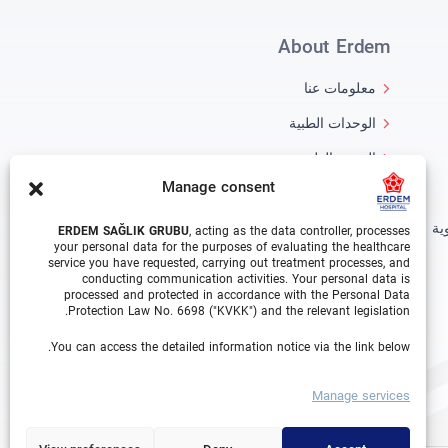
About Erdem
معلومات عنا
الوحدات الطبية
الفريق الطبي
Manage consent
مدونة
ية
معرض الفيديو
ERDEM SAĞLIK GRUBU
, acting as the data controller, processes
your personal data for the purposes of evaluating the healthcare
اتصال
service you have requested, carrying out treatment processes, and
conducting communication activities. Your personal data is
processed and protected in accordance with the Personal Data
Protection Law No. 6698 ("KVKK") and the relevant legislation.
You can access the detailed information notice via the link below.
Manage services