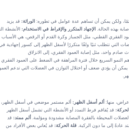
مًا، ولكن يمكن أن تساهم عدة عوامل في تطوره:
الوراثة:
قد يزيد
إصابة بهذه الحالة.
الإجهاد المتكرر والإفراط في الاستخدام:
الأنشطة ال
ود الفقري القطني، مثل الجمباز وكرة القدم أو الرقص، هي الأسباب
اضات التي تتطلب ثنيًا ولفًا متكررًا لأسفل الظهر إلى كسور إجهادية في
 صادم واحد، مثل إصابة العمود الفقري، إلى الانزلاق
م النمو السريع خلال فترة المراهقة في الضغط على العمود الفقري
يمكن أن يؤدي ضعف أو اختلال التوازن في العضلات التي تدعم العمو
ر.
عراض، منها:
ألم أسفل الظهر:
ألم مستمر موضعي في أسفل الظهر،
الحركة:
قد يُفاقم فرط التمدد أو الأنشطة التي تشمل أسفل الظهر
 العضلات المحيطة بالفقرة المصابة مشدودة ومؤلمة.
ألم ممتد:
قد
تد عادةً إلى ما دون الركبة.
قلة الحركة:
قد يُعاني بعض الأفراد من