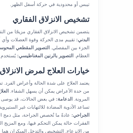
تيبس أو محدودية في حركة أسفل الظهر.
تشخيص الانزلاق الفقاري
يتضمن تشخيص الانزلاق الفقاري مزيجًا من الت
البدني:
تقييم مدى الحركة وقوة العضلات وأي
الجزء بين المفصلي.
التصوير المقطعي المحو
العظام.
التصوير بالرنين المغناطيسي:
يُستخدم 
خيارات العلاج لمرض الانزلاق
يعتمد العلاج على شدة الحالة وأعراض الفرد. ت
من حدة الأعراض يمكن أن يسهل الشفاء.
العلا
المرونة.
الدعامة:
في بعض الحالات، قد يوصى با
تساعد الأدوية المضادة للالتهابات غير الستيرويدية (NSAIDs) أو مرخيات العضلات في تخفيف
الجراحي:
عادةً ما تُخصص الجراحة، مثل دمج ال
الفقرات حالة يمكن التحكم فيها، ومع المزيج ال
من الانزعاج. التشخيص والتدخل المبكران هما 