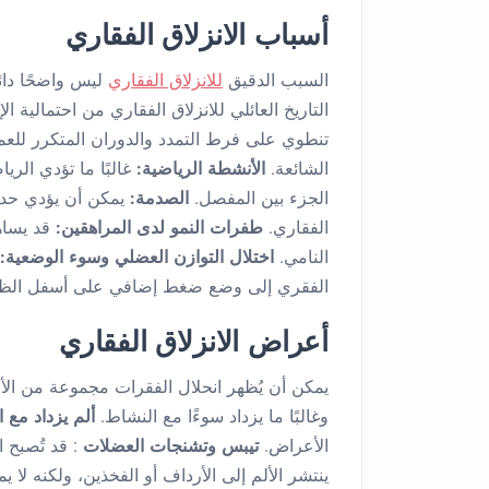
أسباب الانزلاق الفقاري
السبب الدقيق
للانزلاق الفقاري
ليس واضحًا دائ
التاريخ العائلي للانزلاق الفقاري من احتمالية ال
تنطوي على فرط التمدد والدوران المتكرر للعم
الشائعة.
الأنشطة الرياضية:
غالبًا ما تؤدي الري
الجزء بين المفصل.
الصدمة:
يمكن أن يؤدي حدث
الفقاري.
طفرات النمو لدى المراهقين:
قد يساه
النامي.
اختلال التوازن العضلي وسوء الوضعية:
الفقري إلى وضع ضغط إضافي على أسفل الظه
أعراض الانزلاق الفقاري
يمكن أن يُظهر انحلال الفقرات مجموعة من الأ
وغالبًا ما يزداد سوءًا مع النشاط.
ألم يزداد مع 
الأعراض.
​​تيبس وتشنجات العضلات
: قد تُصبح
ينتشر الألم إلى الأرداف أو الفخذين، ولكنه لا يم