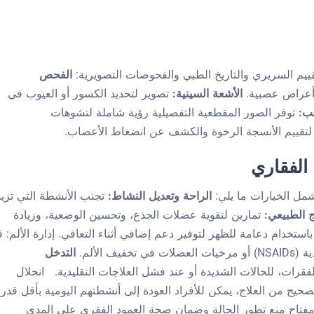
قييم السريري والتاريخ الطبي والفحوصات التصويرية:
الفحص
 أعراض عصبية.
الأشعة السينية:
تصوير لتحديد الكسور أو العيوب في
سب:
توفر الصور المقطعية التفصيلية رؤية شاملة لتشوهات
لتقييم الأنسجة الرخوة والكشف عن انضغاط الأعصاب.
 الفقاري
شمل الخيارات ما يلي:
الراحة وتعديل النشاط:
تجنب الأنشطة التي تزيد
ج الطبيعي:
تمارين لتقوية عضلات الجذع، وتحسين الوضعية، وزيادة
ستخدام دعامة للظهر لتوفير دعم إضافي أثناء التعافي.
إدارة الألم: 
 الألم.
التدخل
فقرات، للحالات الشديدة أو عند فشل العلاجات التقليدية.
انحلال
صحيح من العلاج، يمكن للأفراد العودة إلى أنشطتهم اليومية بأقل قدر
مفتاح منع تطور الحالة وضمان صحة العمود الفقري على المدى