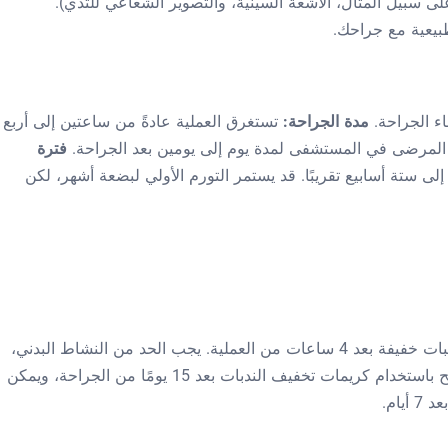
ى سبيل المثال، الأشعة السينية، والتصوير الشعاعي للثدي).
يعية مع جراحك.
ناء الجراحة.
مدة الجراحة:
تستغرق العملية عادةً من ساعتين إلى أربع
ى المرضى في المستشفى لمدة يوم إلى يومين بعد الجراحة.
فترة
ى ستة أسابيع تقريبًا. قد يستمر التورم الأولي لبضعة أشهر، لكن
بعد الجراحة، يُمكن للمرضى استئناف تناول وجبات خفيفة بعد 4 ساعات من العملية. يجب الحد من النشاط البدني،
وارتداء حمالة صدر جراحية لمدة 3 أسابيع. يُنصح باستخدام كريمات تخفيف الندبات بعد 15 يومًا من الجراحة، ويمكن
يام.