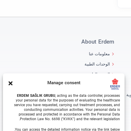
About Erdem
معلومات عنا
الوحدات الطبية
الفريق الطبي
Manage consent
مدونة
ية
معرض الفيديو
ERDEM SAĞLIK GRUBU
, acting as the data controller, processes
your personal data for the purposes of evaluating the healthcare
اتصال
service you have requested, carrying out treatment processes, and
conducting communication activities. Your personal data is
processed and protected in accordance with the Personal Data
Protection Law No. 6698 ("KVKK") and the relevant legislation.
You can access the detailed information notice via the link below.