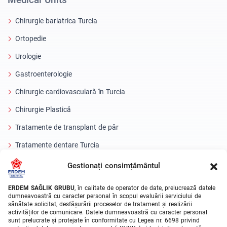
Chirurgie bariatrica Turcia
Ortopedie
Urologie
Gastroenterologie
Chirurgie cardiovasculară în Turcia
Chirurgie Plastică
Tratamente de transplant de păr
Tratamente dentare Turcia
Ochi cu laser
Gestionați consimțământul
About Erdem
ERDEM SAĞLIK GRUBU
, în calitate de operator de date, prelucrează datele
dumneavoastră cu caracter personal în scopul evaluării serviciului de
sănătate solicitat, desfășurării proceselor de tratament și realizării
Despre noi
activităților de comunicare. Datele dumneavoastră cu caracter personal
sunt prelucrate și protejate în conformitate cu Legea nr. 6698 privind
Unitati Medicale