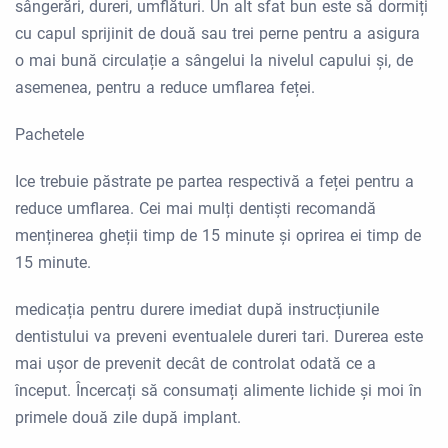
sângerări, dureri, umflături. Un alt sfat bun este să dormiți
cu capul sprijinit de două sau trei perne pentru a asigura
o mai bună circulație a sângelui la nivelul capului și, de
asemenea, pentru a reduce umflarea feței.
Pachetele
Ice trebuie păstrate pe partea respectivă a feței pentru a
reduce umflarea. Cei mai mulți dentiști recomandă
menținerea gheții timp de 15 minute și oprirea ei timp de
15 minute.
medicația pentru durere imediat după instrucțiunile
dentistului va preveni eventualele dureri tari. Durerea este
mai ușor de prevenit decât de controlat odată ce a
început. Încercați să consumați alimente lichide și moi în
primele două zile după implant.