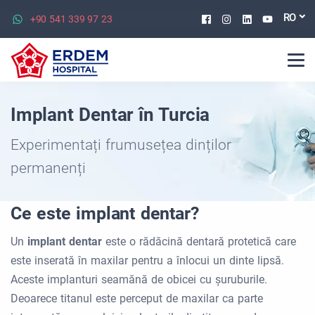
Facebook
Instagram
Linkedin
Youtu
RO
+90 541 339 97 23
Implant Dentar în Turcia
Experimentați frumusețea dinților
permanenți
Ce este implant dentar?
Un
implant dentar
este o rădăcină dentară protetică care
este inserată în maxilar pentru a înlocui un dinte lipsă.
Aceste implanturi seamănă de obicei cu șuruburile.
Deoarece titanul este perceput de maxilar ca parte