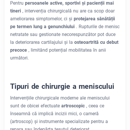
Pentru
persoanele active, sportivi și pacienții mai
tineri
, intervenția chirurgicală nu are ca scop doar
ameliorarea simptomelor, ci și
protejarea sănătății
pe termen lung a genunchiului
. Rupturile de menisc
netratate sau gestionate necorespunzător pot duce
la deteriorarea cartilajului și la
osteoartrită cu debut
precoce
, limitând potențial mobilitatea în anii
următori.
Tipuri de chirurgie a meniscului
Intervențiile chirurgicale moderne ale meniscului
sunt de obicei efectuate
artroscopic
, ceea ce
înseamnă că implică incizii mici, o cameră
(artroscop) și instrumente specializate pentru a
repara sau îndepărta țesutul deteriorat.