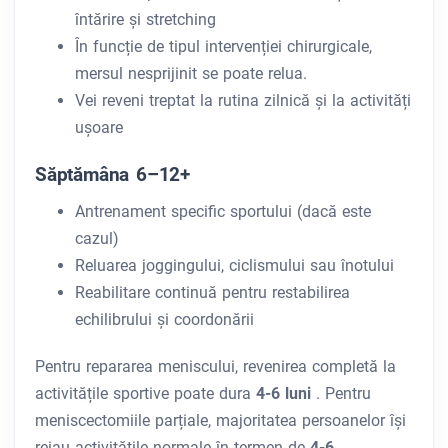
întărire și stretching
În funcție de tipul intervenției chirurgicale,
mersul nesprijinit se poate relua.
Vei reveni treptat la rutina zilnică și la activități
ușoare
Săptămâna 6–12+
Antrenament specific sportului (dacă este
cazul)
Reluarea joggingului, ciclismului sau înotului
Reabilitare continuă pentru restabilirea
echilibrului și coordonării
Pentru repararea meniscului, revenirea completă la
activitățile sportive poate dura
4-6 luni
. Pentru
meniscectomiile parțiale, majoritatea persoanelor își
reiau activitățile normale în termen de
4-6