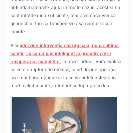
antiinflamatoarele, ajută în multe cazuri, acestea nu
sunt întotdeauna suficiente, mai ales dacă vrei ca
genunchiul tău să funcționeze așa cum o făcea
înainte.
Aici
intervine intervenția chirurgicală, nu ca ultimă
soluție, ci ca un pas inteligent și proactiv către
recuperarea completă
.
În acest articol, vom explica
ce este o ruptură de menisc, când devine operația
cea mai bună opțiune și la ce vă puteți aștepta în
mod realist înainte, în timpul și după procedură.