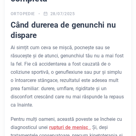
ORTOPEDIE
28/07/2025
Când durerea de genunchi nu
dispare
Ai simțit cum ceva se mișcă, pocnește sau se
răsucește și de atunci, genunchiul tău nu a mai fost
la fel. Fie că accidentarea a fost cauzată de o
coliziune sportivă, o genuflexiune sau pur și simplu
o întoarcere stângace, rezultatul este adesea mult
prea familiar: durere, umflare, rigiditate și un
disconfort crescând care nu mai răspunde la repaus
ca înainte.
Pentru mulți oameni, această poveste se încheie cu
diagnosticul unei
rupturi de menisc
.
Și, deși
tratamentele conservatoare, precum kinetoterapia și