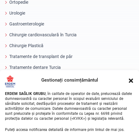
Ortopedie
Urologie
Gastroenterologie
Chirurgie cardiovasculară în Turcia
Chirurgie Plastică
Tratamente de transplant de păr
Tratamente dentare Turcia
Ochi cu laser
Gestionați consimțământul
About Erdem
ERDEM SAĞLIK GRUBU
, în calitate de operator de date, prelucrează datele
dumneavoastră cu caracter personal în scopul evaluării serviciului de
sănătate solicitat, desfășurării proceselor de tratament și realizării
Despre noi
activităților de comunicare. Datele dumneavoastră cu caracter personal
sunt prelucrate și protejate în conformitate cu Legea nr. 6698 privind
Unitati Medicale
protecția datelor cu caracter personal («KVKK») și legislația relevantă.
Echipa medicala
Puteți accesa notificarea detaliată de informare prin linkul de mai jos.
Blog