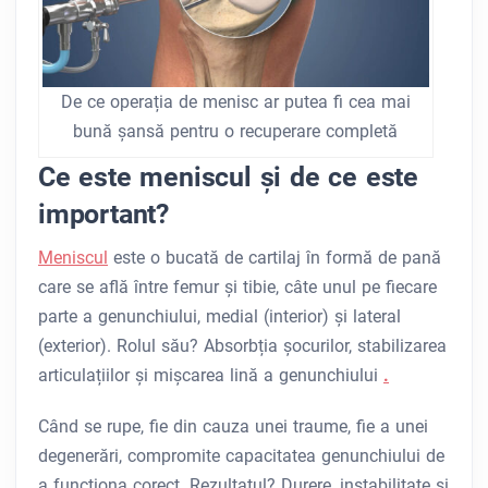
De ce operația de menisc ar putea fi cea mai
bună șansă pentru o recuperare completă
Ce este meniscul și de ce este
important?
Meniscul
este o bucată de cartilaj în formă de pană
care se află între femur și tibie, câte unul pe fiecare
parte a genunchiului, medial (interior) și lateral
(exterior). Rolul său? Absorbția șocurilor, stabilizarea
articulațiilor și mișcarea lină a genunchiului
.
Când se rupe, fie din cauza unei traume, fie a unei
degenerări, compromite capacitatea genunchiului de
a funcționa corect. Rezultatul? Durere, instabilitate și