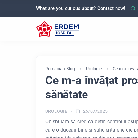
What are you curious about? Contact now!
Romanian Blog
Urologie
Ce m-a învăț
Ce m-a învățat pr
sănătate
UROLOGIE
25/07/2025
Obișnuiam să cred că dețin controlul asupra
care o duceau bine și suficientă energie p