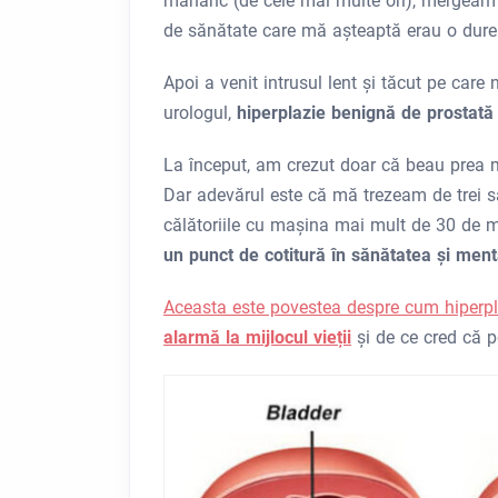
mănânc (de cele mai multe ori), mergeam
de sănătate care mă așteaptă erau o durere
Apoi a venit intrusul lent și tăcut pe care
urologul,
hiperplazie benignă de prostat
La început, am crezut doar că beau prea m
Dar adevărul este că mă trezeam de trei s
călătoriile cu mașina mai mult de 30 de 
un punct de cotitură în sănătatea și ment
Aceasta este povestea despre cum hiperpl
alarmă la mijlocul vieții
și de ce cred că po