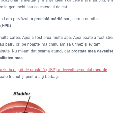
 ocazional la alergat și mă gândeam că cele mai mari proble
 la genunchi sau colesterolul ridicat.
 nu l-am prevăzut:
o prostată mărită
sau, cum a numit-o
ă (HPB)
.
ultă cafea. Apoi a fost prea multă apă. Apoi poate a fost stre
au patru ori pe noapte, mă chinuiam să urinez și evitam
minute. Nu mi-am dat seama atunci, dar
prostata mea devenis
alitatea mea.
azia benignă de prostată (HBP) a devenit
semnalul
meu de
ate fi unul și pentru alți bărbați.