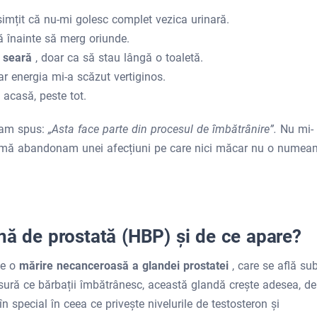
simțit că nu-mi golesc complet vezica urinară.
ă înainte să merg oriunde.
e seară
, doar ca să stau lângă o toaletă.
r energia mi-a scăzut vertiginos.
 acasă, peste tot.
i-am spus:
„Asta face parte din procesul de îmbătrânire”.
Nu mi-
 mă abandonam unei afecțiuni pe care nici măcar nu o numea
nă de prostată (HBP) și de ce apare?
te o
mărire necanceroasă a glandei prostatei
, care se află su
ăsură ce bărbații îmbătrânesc, această glandă crește adesea, de
n special în ceea ce privește nivelurile de testosteron și