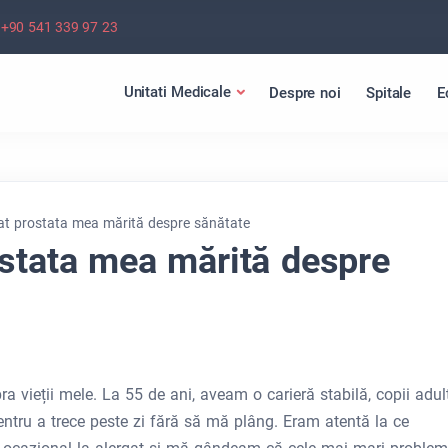
+90 541 339 97 23
Unitati Medicale
Despre noi
Spitale
E
at prostata mea mărită despre sănătate
ostata mea mărită despre
 vieții mele. La 55 de ani, aveam o carieră stabilă, copii adulț
entru a trece peste zi fără să mă plâng. Eram atentă la ce