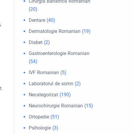
Cirurgia Bariátrica Romanian
(20)
Dentare
(40)
%
Dermatologie Romanian
(19)
Diabet
(2)
Gastroenterologie Romanian
(54)
IVF Romanian
(5)
Laboratorul de somn
(2)
t.
Necategorizat
(190)
ă
Neurochirurgie Romanian
(15)
Ortopedie
(51)
Psihologie
(3)