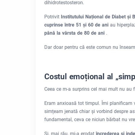
dihidrotestosteron.
Potrivit
Institutului Național de Diabet și 
cuprinse între 51 și 60 de ani
au hiperpla
până la vârsta de 80 de ani
.
Dar doar pentru că este comun nu înseamn
Costul emoțional al „simpl
Ceea ce m-a surprins cel mai mult nu au f
Eram anxioasă tot timpul. Îmi planificam v
simțeam jenată chiar și vorbind despre a
fundamental, ceva ce niciun bărbat nu vr
Și, mai rău, mi-a erodat
încrederea și in