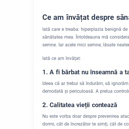
Ce am învățat despre sănă
Iată care e treaba: hiperplazia benignă de
sănătatea mea. Întotdeauna mă considera
semne. Iar acele mici semne, lăsate neate
Iată ce am învățat:
1. A fi bărbat nu înseamnă a t
Ideea că ar trebui să îndurăm, să ignoră
demodată și periculoasă. A prelua controlul
2. Calitatea vieții contează
Nu este vorba doar despre prevenirea atac
dormi, cât de încrezător te simți, cât de c