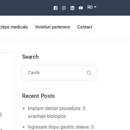
Facebook
Instagram
Linkedin
Youtube
RO
chipa medicala
Hoteluri partenere
Contact
Search
Caută
Recent Posts
Implant dentar procedura: 3
i
avantaje biologice
Ingrasare dupa gastric sleeve: 3