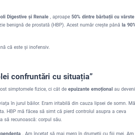
Boli Digestive și Renale
, aproape
50% dintre bărbații cu vârste
zie benignă de prostată (HBP). Acest număr crește până
la 90
ă că este și inofensiv.
ei confruntări cu situația”
ost simptomele fizice, ci cât de
epuizante emoțional
au deveni
iața în jurul băilor. Eram iritabilă din cauza lipsei de somn. M
sta. HBP mă făcea să simt că pierd controlul asupra a ceva
ea să recunoască: corpul său.
dependența
. Am încetat să mai merg în drumeții cu fiii mei. Am