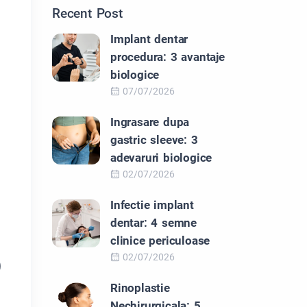
Recent Post
Implant dentar
procedura: 3 avantaje
biologice
07/07/2026
Ingrasare dupa
gastric sleeve: 3
adevaruri biologice
02/07/2026
Infectie implant
dentar: 4 semne
clinice periculoase
02/07/2026
)
Rinoplastie
Nechirurgicala: 5