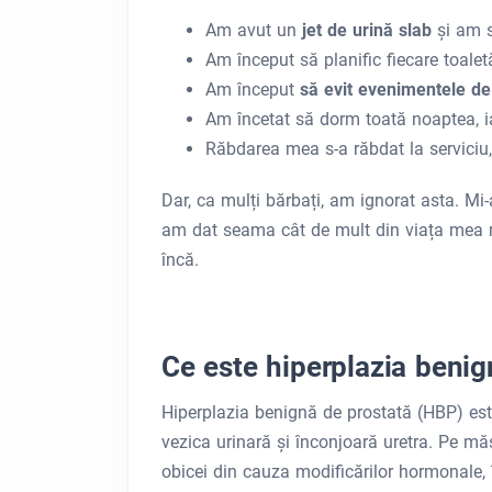
Am avut un
jet de urină slab
și am 
Am început să planific fiecare toalet
Am început
să evit evenimentele d
Am încetat să dorm toată noaptea, ia
Răbdarea mea s-a răbdat la serviciu,
Dar, ca mulți bărbați, am ignorat asta. M
am dat seama cât de mult din viața mea
încă.
Ce este hiperplazia benig
Hiperplazia benignă de prostată (HBP) es
vezica urinară și înconjoară uretra. Pe m
obicei din cauza modificărilor hormonale, î