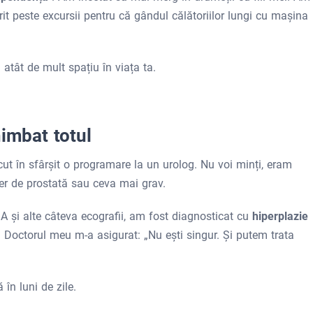
t peste excursii pentru că gândul călătoriilor lungi cu mașina
tât de mult spațiu în viața ta.
himbat totul
t în sfârșit o programare la un urolog. Nu voi minți, eram
r de prostată sau ceva mai grav.
 și alte câteva ecografii, am fost diagnosticat cu
hiperplazie
. Doctorul meu m-a asigurat: „Nu ești singur. Și putem trata
în luni de zile.