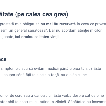
tate (pe calea cea grea)
 prostată m-a obligat să
nu mai fiu rezervată
în ceea ce priveș
sem „în general sănătoasă”. Dar nu acordam atenție micilor
nționate,
îmi erodau calitatea vieții
.
ace
m simptomele sau să evităm medicii până e prea târziu? Este
 asupra sănătății tale este o forță, nu o slăbiciune.
urilor de cord sau a cancerului. Este vorba despre cât de bine
onfortabil te descurci cu rutina ta zilnică. Sănătatea nu înseam