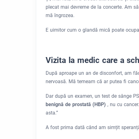
plecat mai devreme de la concerte. Am sări
mă îngrozea.
E uimitor cum o glandă mică poate ocupa a
Vizita la medic care a sc
După aproape un an de disconfort, am făcu
nervoasă. Mă temeam că ar putea fi cance
Dar după un examen, un test de sânge PSA
benignă de prostată (HBP)
, nu cu cancer
asta.”
A fost prima dată când am simțit speranță 